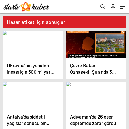
Hasar etiketi için sonuçlar
Ukrayna’nın yeniden
Çevre Bakanı
inşası için 500 milyar
Özhaseki: Şu anda 307
dolara ihtiyaç var
bin konut inşaatı
devam ediyor
Antalya’da şiddetli
Adıyaman’da 26 eser
yağışlar sonucu bin
depremde zarar gördü