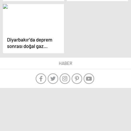
948 dekar tarım
alanında hasar tespit
edildi
Diyarbakır’da deprem
sonrası doğal gaz
kesilen binada
yaşayanlar
HABER
mahkemeye başvurdu