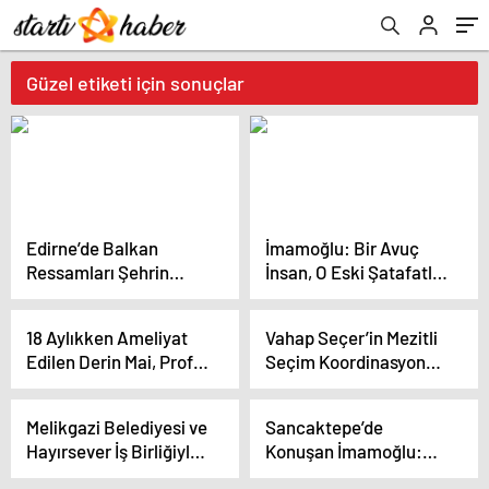
Güzel etiketi için sonuçlar
Edirne’de Balkan
İmamoğlu: Bir Avuç
Ressamları Şehrin
İnsan, O Eski Şatafatlı
Güzelliklerini
Günlerine Dönmek
Resmediyor
İstiyor
18 Aylıkken Ameliyat
Vahap Seçer’in Mezitli
Edilen Derin Mai, Prof.
Seçim Koordinasyon
Dr. Şükrü Emre’yi
Merkezi Açıldı… Seçer:
Ziyaret Etti
“Çalmadık,
Melikgazi Belediyesi ve
Sancaktepe’de
Çaldırmadık, İsraf
Hayırsever İş Birliğiyle
Konuşan İmamoğlu:
Etmedik”
Okullar Açıldı
“2019’daki Rakibim