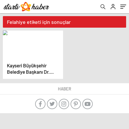
Felahiye etiketi için sonuçlar
Kayseri Büyükşehir
Belediye Başkanı Dr.
Memduh Büyükkılıç
Felahiye’de Projelerin
HABER
Temel Atma Törenine
Katıldı