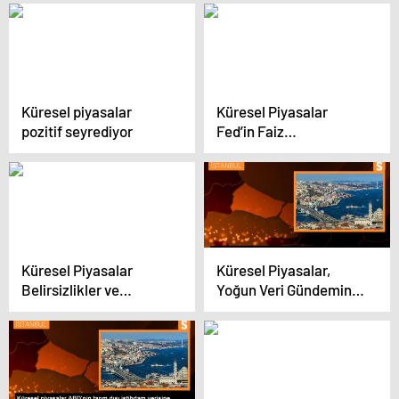
Artıyor
Küresel piyasalar
Küresel Piyasalar
pozitif seyrediyor
Fed’in Faiz
İndirimlerine İlişkin
Beklentilerin
Zayıflamasıyla Negatif
Seyir İzliyor
Küresel Piyasalar
Küresel Piyasalar,
Belirsizlikler ve
Yoğun Veri Gündemine
Gerilimle Negatif Seyir
Odaklanıyor
İzliyor