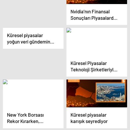
odaklandı
Nvidia’nın Finansal
Sonuçları Piyasalarda
Yeni Zirvelere Yol Açtı
Küresel piyasalar
yoğun veri gündemine
odaklandı
Küresel Piyasalar
Teknoloji Şirketleriyle
Pozitif Seyirde
New York Borsası
Küresel piyasalar
Rekor Kırarken,
karışık seyrediyor
Asya’da Endişeler