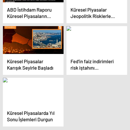
ABD İstihdam Raporu
Küresel Piyasalar
Küresel Piyasaların
Jeopolitik Risklerle
Odak Noktası
Karışık Seyir İzliyor
Küresel Piyasalar
Fed’in faiz indirimleri
Karışık Seyirle Başladı
risk iştahını
desteklemeye devam
ediyor
Küresel Piyasalarda Yıl
Sonu İşlemleri Durgun