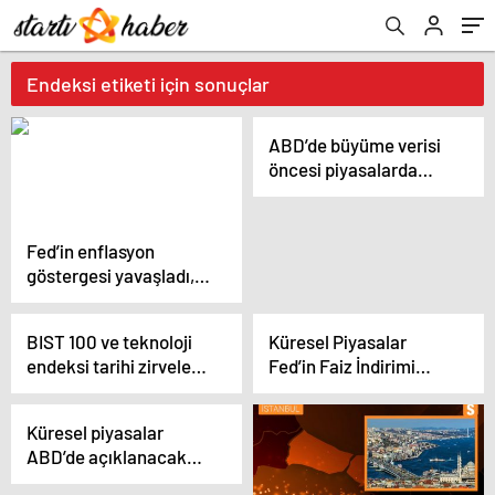
Endeksi etiketi için sonuçlar
ABD’de büyüme verisi
öncesi piyasalarda
temkinli seyir
Fed’in enflasyon
göstergesi yavaşladı,
risk iştahı arttı
BIST 100 ve teknoloji
Küresel Piyasalar
endeksi tarihi zirveleri
Fed’in Faiz İndirimi
gördü
Belirsizliğiyle Temkinli
Seyrediyor
Küresel piyasalar
ABD’de açıklanacak
büyüme verisine