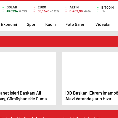
DOLAR
EURO
ALTIN
BITCOIN
47,6994
55,1340
6.489,96
%
0.03%
-0.12%
-0,04
Ekonomi
Spor
Kadın
Foto Galeri
Videolar
anet İşleri Başkanı Ali
İBB Başkanı Ekrem İmamoğ
baş, Gümüşhane’de Cuma
Alevi Vatandaşların Hızır
azı Kıldırdı
Lokmasına Ortak Oldu