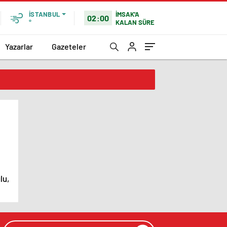
İMSAK'A
İSTANBUL
02:00
KALAN SÜRE
°
Yazarlar
Gazeteler
lu,