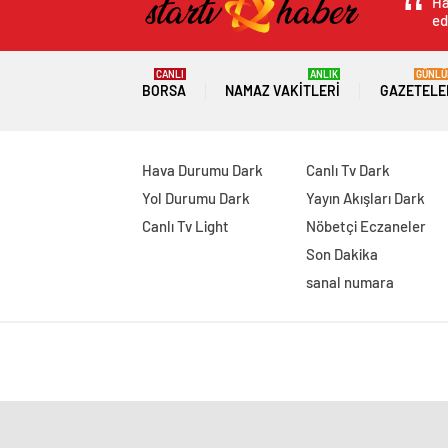
Ha
ed
CANLI
ANLIK
GÜNLÜ
BORSA
NAMAZ VAKITLERI
GAZETELE
Hava Durumu Dark
Canlı Tv Dark
Yol Durumu Dark
Yayın Akışları Dark
Canlı Tv Light
Nöbetçi Eczaneler
Son Dakika
sanal numara