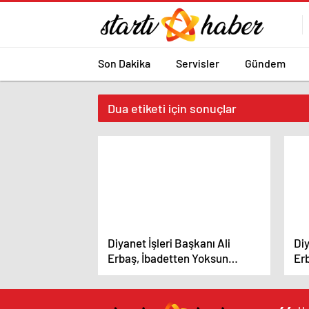
Son Dakika
Servisler
Gündem
Dua etiketi için sonuçlar
Diyanet İşleri Başkanı Ali
Diy
Erbaş, İbadetten Yoksun
Er
İnançın Anlamını Sordu
Nam