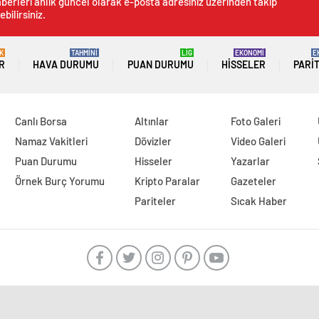
berleri anlık güncel olarak e-posta adresiniz üzerinden takip
ebilirsiniz.
K
TAHMİNİ
LİG
EKONOMİ
E
R
HAVA DURUMU
PUAN DURUMU
HISSELER
PARI
Canlı Borsa
Altınlar
Foto Galeri
Namaz Vakitleri
Dövizler
Video Galeri
Puan Durumu
Hisseler
Yazarlar
Örnek Burç Yorumu
Kripto Paralar
Gazeteler
Pariteler
Sıcak Haber