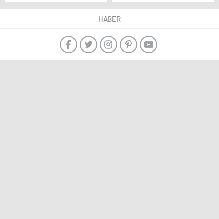
Kendilerini Polis Olarak
Sanal Rehin Alma
Tanıtan Şahıslar
Uyarısı Yaptı
HABER
Yakalandı