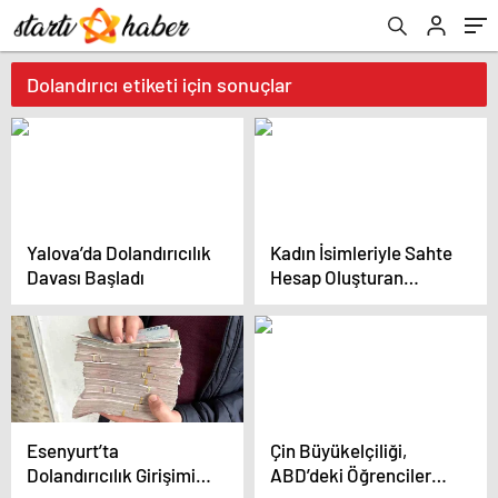
Dolandırıcı etiketi için sonuçlar
Yalova’da Dolandırıcılık
Kadın İsimleriyle Sahte
Davası Başladı
Hesap Oluşturan
Şebeke Şantaj
İddiasıyla Gündemde
Esenyurt’ta
Çin Büyükelçiliği,
Dolandırıcılık Girişimi:
ABD’deki Öğrencilere