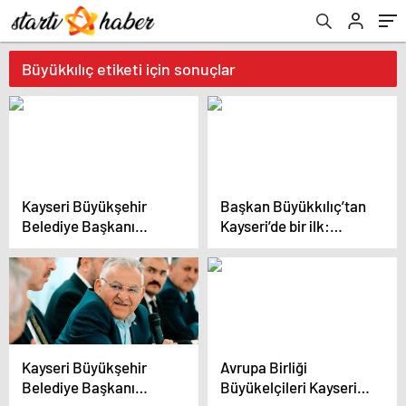
Büyükkılıç etiketi için sonuçlar
Kayseri Büyükşehir
Başkan Büyükkılıç’tan
Belediye Başkanı
Kayseri’de bir ilk:
Kamu-Sen ile Buluştu
Kuaför Güzellik Fuarı
Kayseri Büyükşehir
Avrupa Birliği
Belediye Başkanı
Büyükelçileri Kayseri’yi