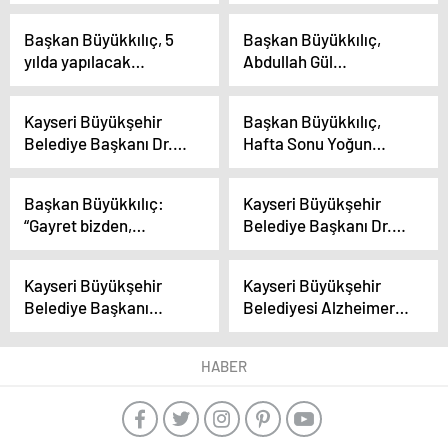
Sanayicilerle Buluştu
Ziyaret Etti
Başkan Büyükkılıç, 5
Başkan Büyükkılıç,
yılda yapılacak
Abdullah Gül
projeleri anlattı
Üniversitesi’nde
öğrencilere hizmetleri
Kayseri Büyükşehir
Başkan Büyükkılıç,
anlattı
Belediye Başkanı Dr.
Hafta Sonu Yoğun
Memduh Büyükkılıç,
Mesai Geçirdi
KAYSO Şubat Ayı
Başkan Büyükkılıç:
Kayseri Büyükşehir
Meclis Toplantısı’na
“Gayret bizden,
Belediye Başkanı Dr.
Katıldı
çalışmak bizden,
Memduh Büyükkılıç,
insanları kucaklamak
AK Parti Dış İlişkiler
Kayseri Büyükşehir
Kayseri Büyükşehir
bizden”
Başkanlığı İç Anadolu
Belediye Başkanı
Belediyesi Alzheimer
Bölge Toplantısı’na
Yozgatlı Vatandaşlarla
Merkezi’ni Hayata
katıldı
Buluştu
Geçiriyor
HABER