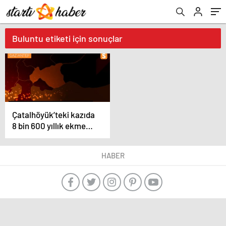
Buluntu etiketi için sonuçlar
Çatalhöyük’teki kazıda
8 bin 600 yıllık ekmek
bulundu
HABER