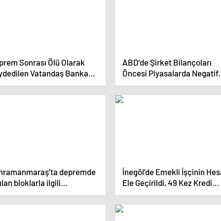
prem Sonrası Ölü Olarak
ABD’de Şirket Bilançoları
ydedilen Vatandaş Bankayı
Öncesi Piyasalarda Negatif
na Edemiyor
Seyir
hramanmaraş’ta depremde
İnegöl’de Emekli İşçinin Hes
ılan bloklarla ilgili
Ele Geçirildi, 49 Kez Kredi
dianame hazırlandı
Çekildi