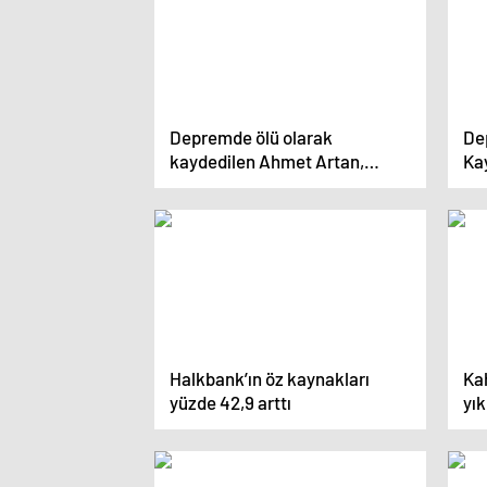
Depremde ölü olarak
De
kaydedilen Ahmet Artan,
Ka
yaşadığı karmaşayı
İk
atlatabilmek için mücadele
ediyor
Halkbank’ın öz kaynakları
Ka
yüzde 42,9 arttı
yık
id