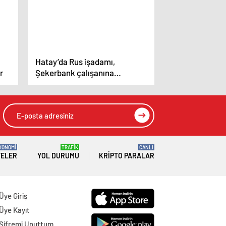
Hatay’da Rus işadamı,
r
Şekerbank çalışanına
kaptırdığı 13 milyon doları geri
almak için mücadele veriyor
KONOMİ
TRAFİK
CANLI
TELER
YOL DURUMU
KRIPTO PARALAR
Üye Giriş
Üye Kayıt
Şifremi Unuttum