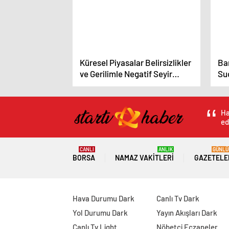
Küresel Piyasalar Belirsizlikler
Ba
ve Gerilimle Negatif Seyir
Su
İzliyor
Kar
Ha
ed
CANLI
ANLIK
GÜNLÜ
BORSA
NAMAZ VAKITLERI
GAZETELE
Hava Durumu Dark
Canlı Tv Dark
Yol Durumu Dark
Yayın Akışları Dark
Canlı Tv Light
Nöbetçi Eczaneler