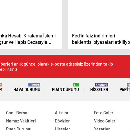
nka Hesabı Kiralama İşlemi
Fed’in faiz indirimleri
çtur ve Hapis Cezasıyla
beklentisi piyasaları etkiliyo
şı Karşıya Bırakabilir
berleri anlık güncel olarak e-posta adresiniz üzerinden takip
ebilirsiniz.
K
TAHMİNİ
LİG
EKONOMİ
E
R
HAVA DURUMU
PUAN DURUMU
HISSELER
PARI
Canlı Borsa
Altınlar
Foto Galeri
Namaz Vakitleri
Dövizler
Video Galeri
Puan Durumu
Hisseler
Yazarlar