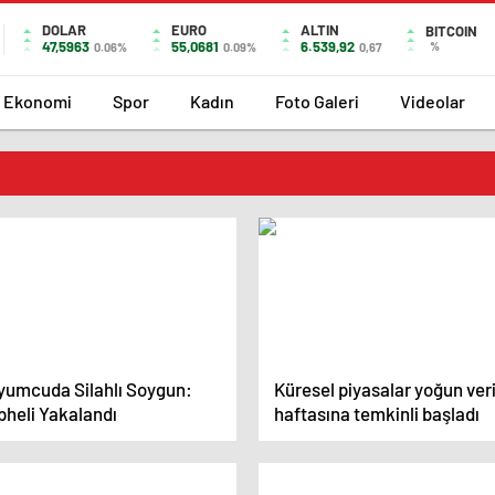
DOLAR
EURO
ALTIN
BITCOIN
47,5963
55,0681
6.539,92
%
0.06%
0.09%
0,67
Ekonomi
Spor
Kadın
Foto Galeri
Videolar
yumcuda Silahlı Soygun:
Küresel piyasalar yoğun ver
pheli Yakalandı
haftasına temkinli başladı