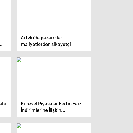
Artvin’de pazarcılar
maliyetlerden şikayetçi
abı
Küresel Piyasalar Fed’in Faiz
İndirimlerine İlişkin
Beklentilerin Zayıflamasıyla
Negatif Seyir İzliyor