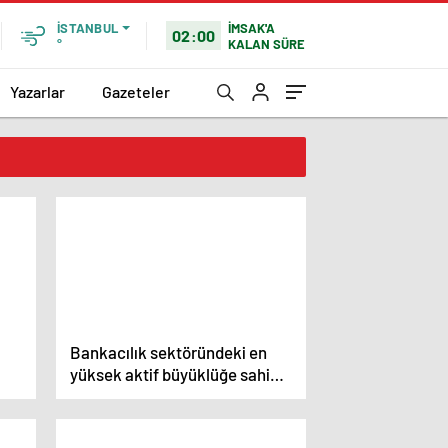
İMSAK'A
İSTANBUL
02:00
KALAN SÜRE
°
Yazarlar
Gazeteler
i
Bankacılık sektöründeki en
yüksek aktif büyüklüğe sahip
10 banka geçen yıl rekor kırdı