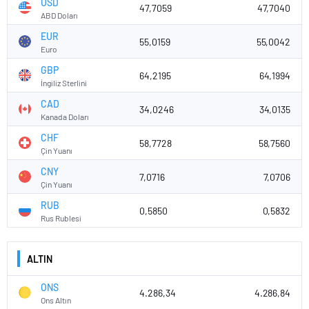
USD
47,7059
47,7040
ABD Doları
EUR
55,0159
55,0042
Euro
GBP
64,2195
64,1994
İngiliz Sterlini
CAD
34,0246
34,0135
Kanada Doları
CHF
58,7728
58,7560
Çin Yuanı
CNY
7,0716
7,0706
Çin Yuanı
RUB
0,5850
0,5832
Rus Rublesi
ALTIN
ONS
4.286,34
4.286,84
Ons Altın