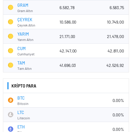
GRAM
6.582,78
6.583,75
Gram Altın
ÇEYREK
10.586,00
10.749,00
Çeyrek Altın
YARIM
21.171,00
21.478,00
Yarım Altın
CUM
42.147,00
42.811,00
Cumhuriyet
TAM
41.696,03
42.526,92
Tam Altın
KRİPTO PARA
BTC
0.00%
Bitcoin
LTC
0.00%
Litecoin
ETH
0.00%