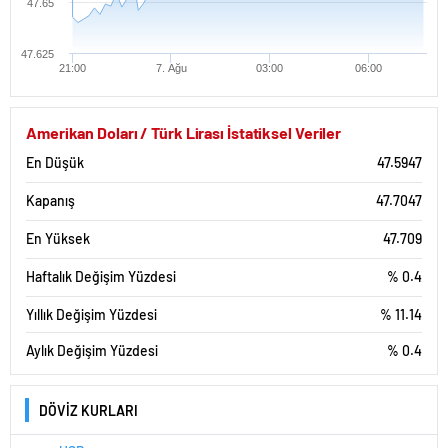
47.65
47.625
21:00
7. Ağu
03:00
06:00
Amerikan Doları / Türk Lirası İstatiksel Veriler
En Düşük
47.5947
Kapanış
47.7047
En Yüksek
47.709
Haftalık Değişim Yüzdesi
% 0.4
Yıllık Değişim Yüzdesi
% 11.14
Aylık Değişim Yüzdesi
% 0.4
DÖVİZ KURLARI