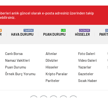
berleri anlık güncel olarak e-posta adresiniz üzerinden takip
ebilirsiniz.
K
TAHMİNİ
LİG
EKONOMİ
E
R
HAVA DURUMU
PUAN DURUMU
HISSELER
PARI
Canlı Borsa
Altınlar
Foto Galeri
Namaz Vakitleri
Dövizler
Video Galeri
Puan Durumu
Hisseler
Yazarlar
Örnek Burç Yorumu
Kripto Paralar
Gazeteler
Pariteler
Sıcak Haber