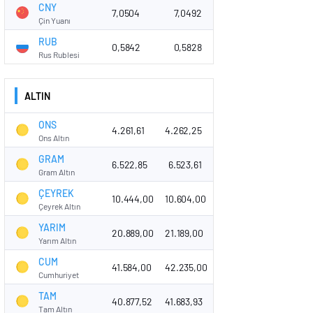
CNY
7,0504
7,0492
Çin Yuanı
RUB
0,5842
0,5828
Rus Rublesi
ALTIN
ONS
4.261,61
4.262,25
Ons Altın
GRAM
6.522,85
6.523,61
Gram Altın
ÇEYREK
10.444,00
10.604,00
Çeyrek Altın
YARIM
20.889,00
21.189,00
Yarım Altın
CUM
41.584,00
42.235,00
Cumhuriyet
TAM
40.877,52
41.683,93
Tam Altın