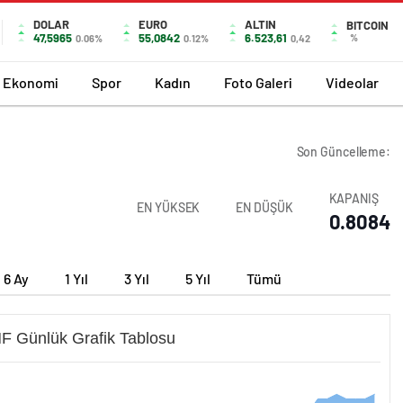
DOLAR
EURO
ALTIN
BITCOIN
47,5965
55,0842
6.523,61
%
0.06%
0.12%
0,42
Ekonomi
Spor
Kadın
Foto Galeri
Videolar
Son Güncelleme:
KAPANIŞ
EN YÜKSEK
EN DÜŞÜK
0.8084
6 Ay
1 Yıl
3 Yıl
5 Yıl
Tümü
 Günlük Grafik Tablosu