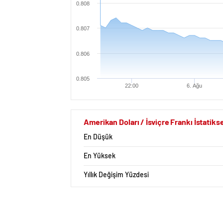
0.808
0.807
0.806
0.805
22:00
6. Ağu
Amerikan Doları / İsviçre Frankı İstatikse
En Düşük
En Yüksek
Yıllık Değişim Yüzdesi