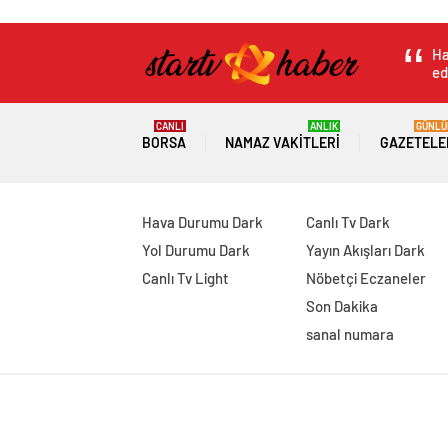
Ha
ed
CANLI
ANLIK
GÜNLÜ
BORSA
NAMAZ VAKITLERI
GAZETELE
Hava Durumu Dark
Canlı Tv Dark
Yol Durumu Dark
Yayın Akışları Dark
Canlı Tv Light
Nöbetçi Eczaneler
Son Dakika
sanal numara