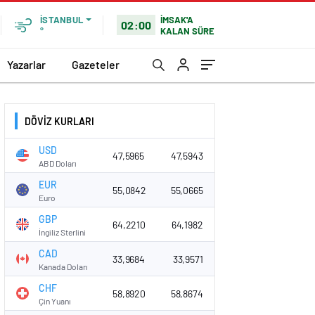
İMSAK'A
İSTANBUL
02:00
KALAN SÜRE
°
Yazarlar
Gazeteler
DÖVİZ KURLARI
USD
47,5965
47,5943
ABD Doları
EUR
55,0842
55,0665
Euro
GBP
64,2210
64,1982
İngiliz Sterlini
CAD
33,9684
33,9571
Kanada Doları
CHF
58,8920
58,8674
Çin Yuanı