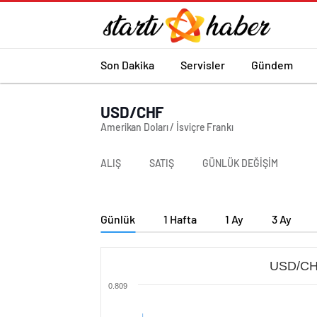
Son Dakika
Servisler
Gündem
USD/CHF
Amerikan Doları / İsviçre Frankı
ALIŞ
SATIŞ
GÜNLÜK DEĞİŞİM
Günlük
1 Hafta
1 Ay
3 Ay
USD/CHF
0.809