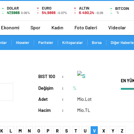
DOLAR
EURO
ALTIN
BITCOIN
47,5966
54,9866
6.490,24
%
0.06%
-0.07%
-0,09
Ekonomi
Spor
Kadın
Foto Galeri
Videolar
ınlar
Hisseler
Pariteler
Kritoparalar
Borsa
Diğer Haberle
BIST 100
:
EN YÜ
Değişim
:
%
Adet
:
Mio.Lot
Hacim
:
Mio.TL
K
L
M
N
O
P
R
S
T
U
V
X
Y
Z