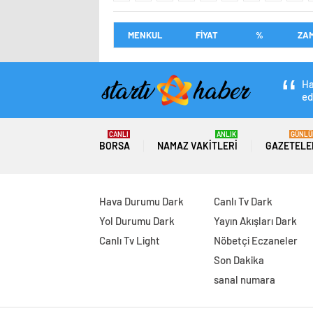
MENKUL
FİYAT
%
ZA
Ha
ed
CANLI
ANLIK
GÜNLÜ
BORSA
NAMAZ VAKITLERI
GAZETELE
Hava Durumu Dark
Canlı Tv Dark
Yol Durumu Dark
Yayın Akışları Dark
Canlı Tv Light
Nöbetçi Eczaneler
Son Dakika
sanal numara