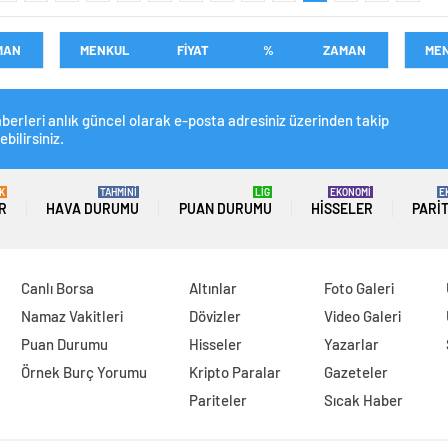
MAN
MENKUL
FİYAT
%
ZAMAN
ME
berleri anlık güncel olarak e-posta adresiniz üzerinden takip
ebilirsiniz.
K
TAHMİNİ
LİG
EKONOMİ
E
R
HAVA DURUMU
PUAN DURUMU
HISSELER
PARI
Canlı Borsa
Altınlar
Foto Galeri
Namaz Vakitleri
Dövizler
Video Galeri
Puan Durumu
Hisseler
Yazarlar
Örnek Burç Yorumu
Kripto Paralar
Gazeteler
Pariteler
Sıcak Haber