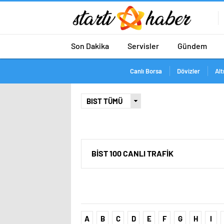
Son Dakika
Servisler
Gündem
Canlı Borsa
Dövizler
Alt
BİST 100 CANLI TRAFİK
A
B
C
D
E
F
G
H
I