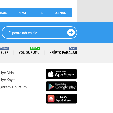
NKUL
FİYAT
%
ZAMAN
KONOMİ
TRAFİK
CANLI
TELER
YOL DURUMU
KRIPTO PARALAR
Üye Giriş
Üye Kayıt
Şifremi Unuttum