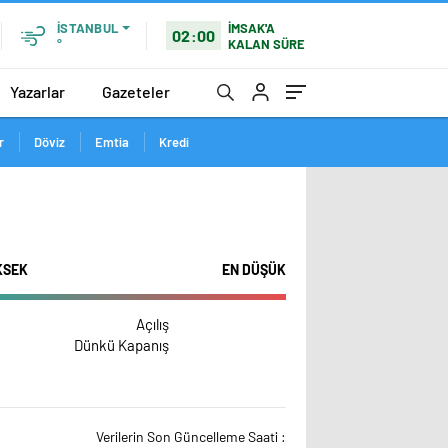
İMSAK'A
İSTANBUL
02:00
KALAN SÜRE
°
Yazarlar
Gazeteler
r
Döviz
Emtia
Kredi
KSEK
EN DÜŞÜK
Açılış
Dünkü Kapanış
Verilerin Son Güncelleme Saati :