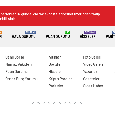
berleri anlık güncel olarak e-posta adresiniz üzerinden takip
ebilirsiniz.
K
TAHMİNİ
LİG
EKONOMİ
E
R
HAVA DURUMU
PUAN DURUMU
HISSELER
PARI
Canlı Borsa
Altınlar
Foto Galeri
Namaz Vakitleri
Dövizler
Video Galeri
Puan Durumu
Hisseler
Yazarlar
Örnek Burç Yorumu
Kripto Paralar
Gazeteler
Pariteler
Sıcak Haber