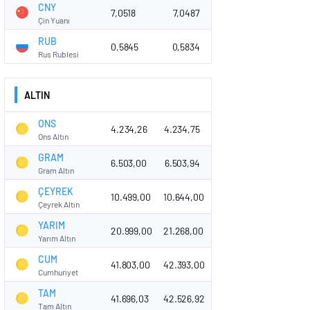
CNY
7,0518
7,0487
Çin Yuanı
RUB
0,5845
0,5834
Rus Rublesi
ALTIN
ONS
4.234,26
4.234,75
Ons Altın
GRAM
6.503,00
6.503,94
Gram Altın
ÇEYREK
10.499,00
10.644,00
Çeyrek Altın
YARIM
20.999,00
21.268,00
Yarım Altın
CUM
41.803,00
42.393,00
Cumhuriyet
TAM
41.696,03
42.526,92
Tam Altın