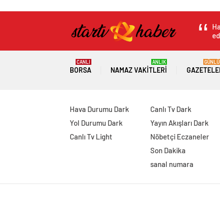
Ha
ed
CANLI
ANLIK
GÜNLÜ
BORSA
NAMAZ VAKITLERI
GAZETELE
Hava Durumu Dark
Canlı Tv Dark
Yol Durumu Dark
Yayın Akışları Dark
Canlı Tv Light
Nöbetçi Eczaneler
Son Dakika
sanal numara