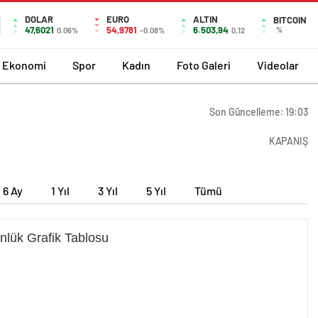
DOLAR
EURO
ALTIN
BITCOIN
47,6021
54,9781
6.503,94
%
0.06%
-0.08%
0,12
Ekonomi
Spor
Kadın
Foto Galeri
Videolar
Son Güncelleme: 19:03
KAPANIŞ
6 Ay
1 Yıl
3 Yıl
5 Yıl
Tümü
nlük Grafik Tablosu