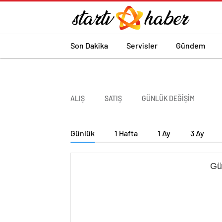
Son Dakika
Servisler
Gündem
ALIŞ
SATIŞ
GÜNLÜK DEĞİŞİM
Günlük
1 Hafta
1 Ay
3 Ay
Gü