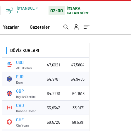
İMSAK'A
İSTANBUL
02:00
KALAN SÜRE
°
Yazarlar
Gazeteler
DÖVİZ KURLARI
USD
47,6021
47,5864
ABD Doları
EUR
54,9781
54,9485
Euro
GBP
64,2261
64,1518
İngiliz Sterlini
CAD
33,9343
33,9171
Kanada Doları
CHF
58,5728
58,5391
Çin Yuanı