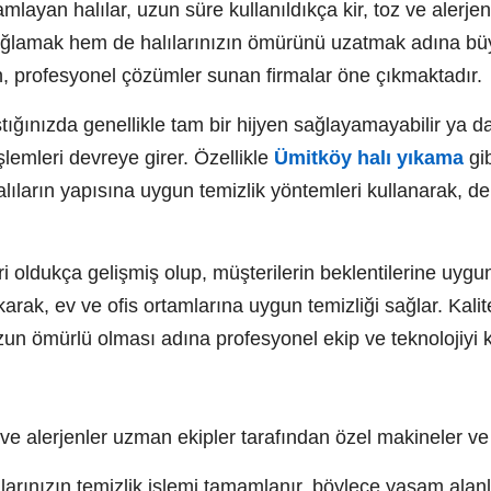
mlayan halılar, uzun süre kullanıldıkça kir, toz ve alerje
ağlamak hem de halılarınızın ömürünü uzatmak adına büy
in, profesyonel çözümler sunan firmalar öne çıkmaktadır.
ığınızda genellikle tam bir hijyen sağlayamayabilir ya da 
şlemleri devreye girer. Özellikle
Ümitköy halı yıkama
gib
alıların yapısına uygun temizlik yöntemleri kullanarak, de
i oldukça gelişmiş olup, müşterilerin beklentilerine uyg
çıkarak, ev ve ofis ortamlarına uygun temizliği sağlar. Kal
zun ömürlü olması adına profesyonel ekip ve teknolojiyi k
 ve alerjenler uzman ekipler tarafından özel makineler ve t
arınızın temizlik işlemi tamamlanır, böylece yaşam alanl