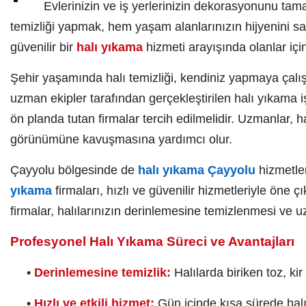
Evlerinizin ve iş yerlerinizin dekorasyonunu tama
temizliği yapmak, hem yaşam alanlarınızın hijyenini s
güvenilir bir
halı yıkama
hizmeti arayışında olanlar iç
Şehir yaşamında halı temizliği, kendiniz yapmaya çalışt
uzman ekipler tarafından gerçekleştirilen halı yıkama i
ön planda tutan firmalar tercih edilmelidir. Uzmanlar, h
görünümüne kavuşmasına yardımcı olur.
Çayyolu bölgesinde de
halı yıkama Çayyolu
hizmetler
yıkama
firmaları, hızlı ve güvenilir hizmetleriyle öne 
firmalar, halılarınızın derinlemesine temizlenmesi ve u
Profesyonel Halı Yıkama Süreci ve Avantajları
•
Derinlemesine temizlik:
Halılarda biriken toz, kir
•
Hızlı ve etkili hizmet:
Gün içinde kısa sürede halıl