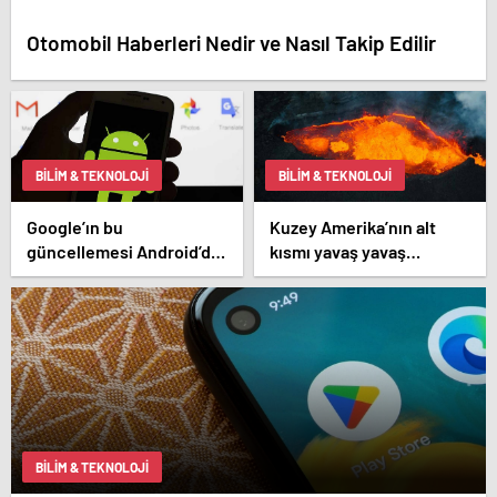
Otomobil Haberleri Nedir ve Nasıl Takip Edilir
BILIM & TEKNOLOJI
BILIM & TEKNOLOJI
Google’ın bu
Kuzey Amerika’nın alt
güncellemesi Android’de
kısmı yavaş yavaş
SIM kart kullanımını
Dünya’ya doğru eriyor!
ortadan kaldıracak
BILIM & TEKNOLOJI