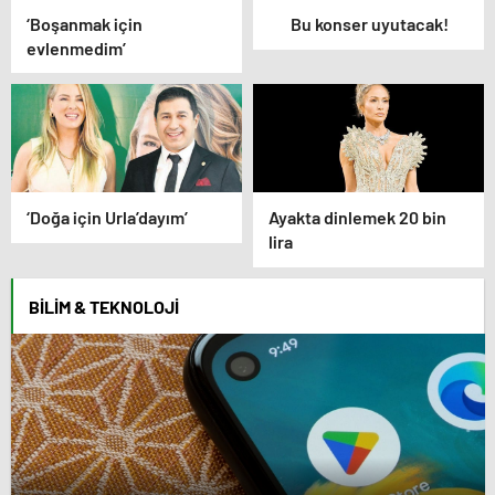
‘Boşanmak için
Bu konser uyutacak!
evlenmedim’
‘Doğa için Urla’dayım’
Ayakta dinlemek 20 bin
lira
BILIM & TEKNOLOJI