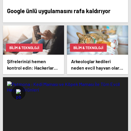
Google ünlü uygulamasını rafa kaldırıyor
BILIM & TEKNOLOJI
BILIM & TEKNOLOJI
Şifrelerinizi hemen
Arkeologlar kedileri
kontrol edin: Hackerlar
neden evcil hayvan olarak
dakikalar içinde kırıyor
beslediğimizin sırrını
keşfetti