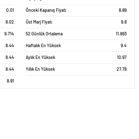
0.01
Önceki Kapanış Fiyatı
8.89
8.02
Üst Marj Fiyatı
9.8
9.714
52 Günlük Ortalama
11.893
8.44
Haftalık En Yüksek
9.4
8.44
Aylık En Yüksek
10.97
8.44
Yıllık En Yüksek
27.78
8.91