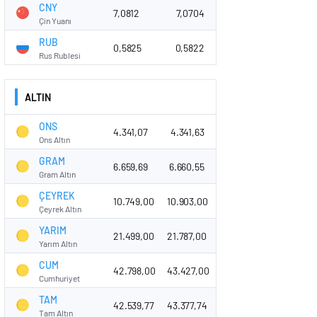
CNY
7,0812
7,0704
Çin Yuanı
RUB
0,5825
0,5822
Rus Rublesi
ALTIN
ONS
4.341,07
4.341,63
Ons Altın
GRAM
6.659,69
6.660,55
Gram Altın
ÇEYREK
10.749,00
10.903,00
Çeyrek Altın
YARIM
21.499,00
21.787,00
Yarım Altın
CUM
42.798,00
43.427,00
Cumhuriyet
TAM
42.539,77
43.377,74
Tam Altın