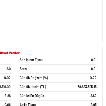
ksel Veriler
Son İşlem Fiyatı
8.91
8.9
Satış
8.91
0.02
Günlük Değişim (%)
0.22
6.119,00
Günlük Hacim (TL)
138.883.595,15
8.86
Gün İçi En Düşük
8.62
9.06
Açılış Fiyatı
8.95