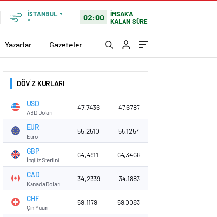
İMSAK'A
İSTANBUL
02:00
KALAN SÜRE
°
Yazarlar
Gazeteler
DÖVİZ KURLARI
USD
47,7436
47,6787
ABD Doları
EUR
55,2510
55,1254
Euro
GBP
64,4811
64,3468
İngiliz Sterlini
CAD
34,2339
34,1883
Kanada Doları
CHF
59,1179
59,0083
Çin Yuanı