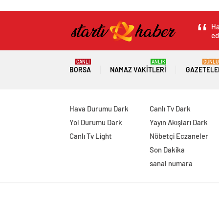
Ha
ed
CANLI
ANLIK
GÜNLÜ
BORSA
NAMAZ VAKITLERI
GAZETELE
Hava Durumu Dark
Canlı Tv Dark
Yol Durumu Dark
Yayın Akışları Dark
Canlı Tv Light
Nöbetçi Eczaneler
Son Dakika
sanal numara