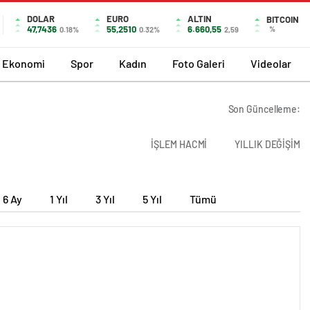
DOLAR
EURO
ALTIN
BITCOIN
47,7436
55,2510
6.660,55
%
0.18%
0.32%
2,59
Ekonomi
Spor
Kadın
Foto Galeri
Videolar
Son Güncelleme:
İŞLEM HACMİ
YILLIK DEĞİŞİM
6 Ay
1 Yıl
3 Yıl
5 Yıl
Tümü