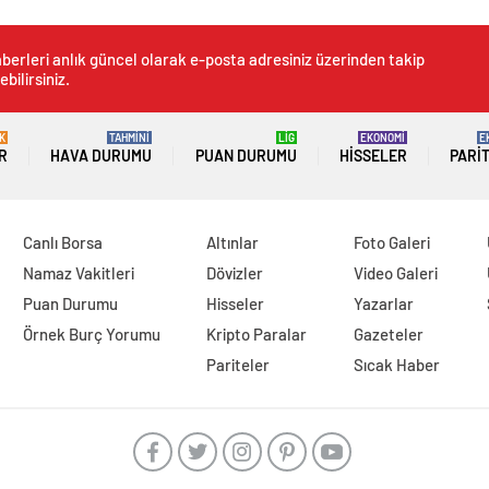
berleri anlık güncel olarak e-posta adresiniz üzerinden takip
ebilirsiniz.
K
TAHMİNİ
LİG
EKONOMİ
E
R
HAVA DURUMU
PUAN DURUMU
HISSELER
PARI
Canlı Borsa
Altınlar
Foto Galeri
Namaz Vakitleri
Dövizler
Video Galeri
Puan Durumu
Hisseler
Yazarlar
Örnek Burç Yorumu
Kripto Paralar
Gazeteler
Pariteler
Sıcak Haber