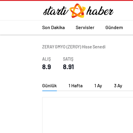
Son Dakika
Servisler
Gündem
ZERAY GMYO (ZERGY) Hisse Senedi
ALIŞ
SATIŞ
8.9
8.91
Günlük
1 Hafta
1 Ay
3 Ay