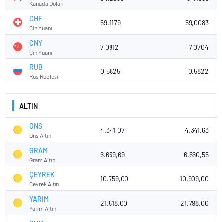
Kanada Doları
CHF
59,1179
59,0083
Çin Yuanı
CNY
7,0812
7,0704
Çin Yuanı
RUB
0,5825
0,5822
Rus Rublesi
ALTIN
ONS
4.341,07
4.341,63
Ons Altın
GRAM
6.659,69
6.660,55
Gram Altın
ÇEYREK
10.759,00
10.909,00
Çeyrek Altın
YARIM
21.518,00
21.798,00
Yarım Altın