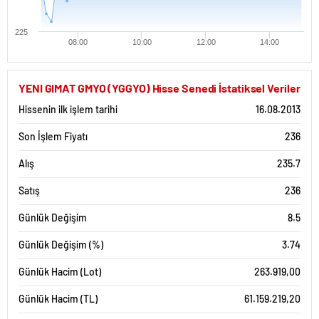
225
08:00
10:00
12:00
14:00
YENI GIMAT GMYO (YGGYO) Hisse Senedi İstatiksel Veriler
Hissenin ilk işlem tarihi
16.08.2013
Son İşlem Fiyatı
236
Alış
235.7
Satış
236
Günlük Değişim
8.5
Günlük Değişim (%)
3.74
Günlük Hacim (Lot)
263.919,00
Günlük Hacim (TL)
61.159.219,20