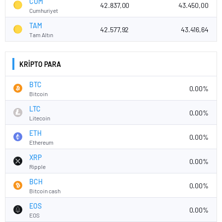
CUM
42.837,00
43.450,00
Cumhuriyet
TAM
42.577,92
43.416,64
Tam Altın
KRİPTO PARA
BTC
0.00%
Bitcoin
LTC
0.00%
Litecoin
ETH
0.00%
Ethereum
XRP
0.00%
Ripple
BCH
0.00%
Bitcoin cash
EOS
0.00%
EOS