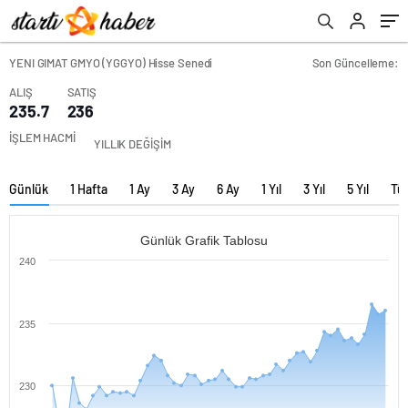
YENI GIMAT GMYO (YGGYO) Hisse Senedi
Son Güncelleme:
ALIŞ
SATIŞ
235.7
236
İŞLEM HACMİ
YILLIK DEĞİŞİM
Günlük
1 Hafta
1 Ay
3 Ay
6 Ay
1 Yıl
3 Yıl
5 Yıl
Tü
Günlük Grafik Tablosu
240
235
230