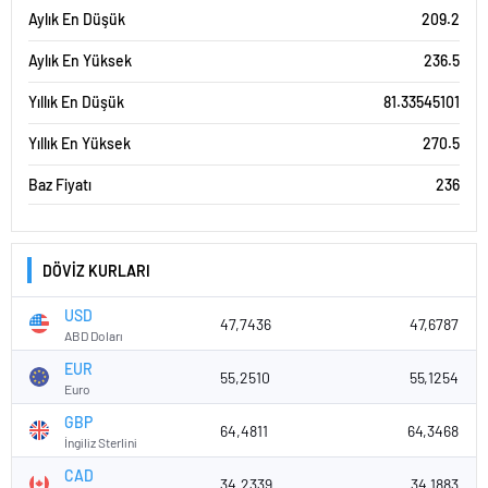
Aylık En Düşük
209.2
Aylık En Yüksek
236.5
Yıllık En Düşük
81.33545101
Yıllık En Yüksek
270.5
Baz Fiyatı
236
DÖVİZ KURLARI
USD
47,7436
47,6787
ABD Doları
EUR
55,2510
55,1254
Euro
GBP
64,4811
64,3468
İngiliz Sterlini
CAD
34,2339
34,1883