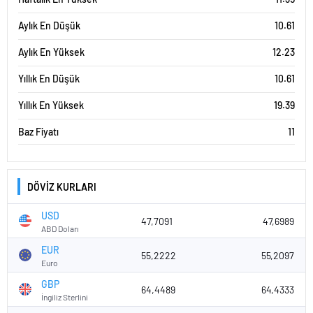
Aylık En Düşük
10.61
Aylık En Yüksek
12.23
Yıllık En Düşük
10.61
Yıllık En Yüksek
19.39
Baz Fiyatı
11
DÖVİZ KURLARI
USD
47,7091
47,6989
ABD Doları
EUR
55,2222
55,2097
Euro
GBP
64,4489
64,4333
İngiliz Sterlini