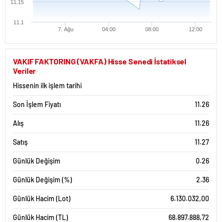
11.15
11.1
7. Ağu
04:00
08:00
12:00
VAKIF FAKTORING (VAKFA) Hisse Senedi İstatiksel
Veriler
Hissenin ilk işlem tarihi
Son İşlem Fiyatı
11.26
Alış
11.26
Satış
11.27
Günlük Değişim
0.26
Günlük Değişim (%)
2.36
Günlük Hacim (Lot)
6.130.032,00
Günlük Hacim (TL)
68.897.888,72