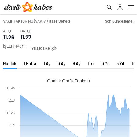
VAKIF FAKTORING (VAKFA) Hisse Senedi
Son Güncelleme:
ALIŞ
SATIŞ
11.26
11.27
İŞLEM HACMİ
YILLIK DEĞİŞİM
Günlük
1 Hafta
1 Ay
3 Ay
6 Ay
1 Yıl
3 Yıl
5 Yıl
Tü
Günlük Grafik Tablosu
11.35
11.3
11.25
11.2