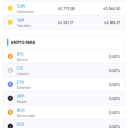
CUM
42.773,00
43.346,00
Cumhuriyet
TAM
42.551,17
43.389,37
Tam Altın
KRİPTO PARA
BTC
0.00%
Bitcoin
LTC
0.00%
Litecoin
ETH
0.00%
Ethereum
XRP
0.00%
Ripple
BCH
0.00%
Bitcoin cash
EOS
0.00%