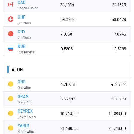
CAD
34,1934
34,1823
Kanada Doları
CHF
59,0752
59,0479
Çin Yuanı
CNY
7,0768
7,0746
Çin Yuanı
RUB
0,5806
0,5795
Rus Rublesi
ALTIN
ONS
4.357,18
4.357,82
Ons Altın
GRAM
6.657,87
6.658,79
Gram Altın
ÇEYREK
10.743,00
10.883,00
Çeyrek Altın
YARIM
21.486,00
21.746,00
Yarım Altın