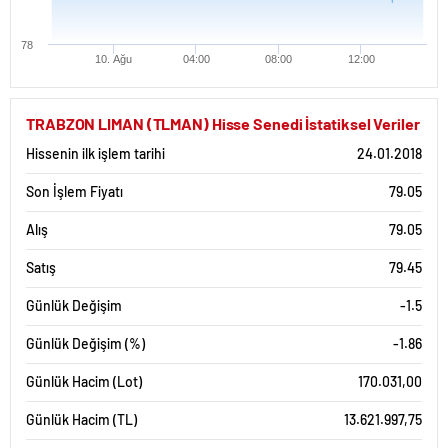
78
10. Ağu
04:00
08:00
12:00
TRABZON LIMAN (TLMAN) Hisse Senedi İstatiksel Veriler
Hissenin ilk işlem tarihi
24.01.2018
Son İşlem Fiyatı
79.05
Alış
79.05
Satış
79.45
Günlük Değişim
-1.5
Günlük Değişim (%)
-1.86
Günlük Hacim (Lot)
170.031,00
Günlük Hacim (TL)
13.621.997,75