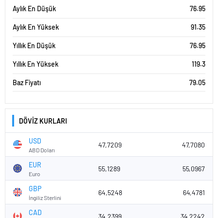
Aylık En Düşük
76.95
Aylık En Yüksek
91.35
Yıllık En Düşük
76.95
Yıllık En Yüksek
119.3
Baz Fiyatı
79.05
DÖVİZ KURLARI
USD
47,7209
47,7080
ABD Doları
EUR
55,1289
55,0967
Euro
GBP
64,5248
64,4781
İngiliz Sterlini
CAD
34,2399
34,2242