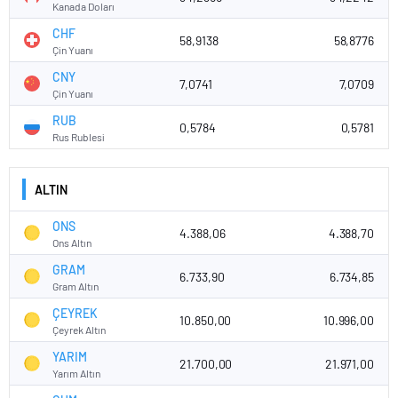
Kanada Doları
CHF
58,9138
58,8776
Çin Yuanı
CNY
7,0741
7,0709
Çin Yuanı
RUB
0,5784
0,5781
Rus Rublesi
ALTIN
ONS
4.388,06
4.388,70
Ons Altın
GRAM
6.733,90
6.734,85
Gram Altın
ÇEYREK
10.850,00
10.996,00
Çeyrek Altın
YARIM
21.700,00
21.971,00
Yarım Altın