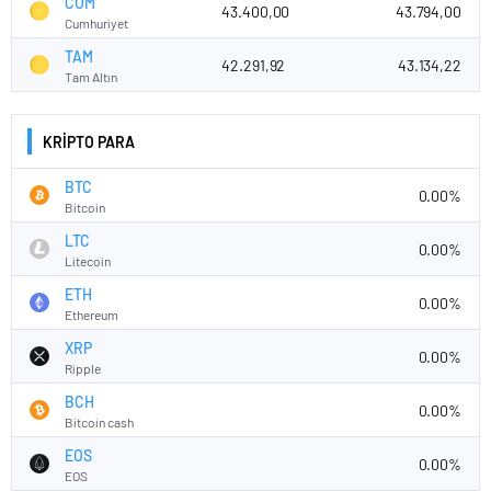
CUM
43.400,00
43.794,00
Cumhuriyet
TAM
42.291,92
43.134,22
Tam Altın
KRİPTO PARA
BTC
0.00%
Bitcoin
LTC
0.00%
Litecoin
ETH
0.00%
Ethereum
XRP
0.00%
Ripple
BCH
0.00%
Bitcoin cash
EOS
0.00%
EOS