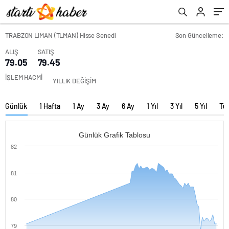
TRABZON LIMAN (TLMAN) Hisse Senedi
Son Güncelleme:
ALIŞ
SATIŞ
79.05
79.45
İŞLEM HACMİ
YILLIK DEĞİŞİM
Günlük
1 Hafta
1 Ay
3 Ay
6 Ay
1 Yıl
3 Yıl
5 Yıl
Tü
Günlük Grafik Tablosu
82
81
80
79