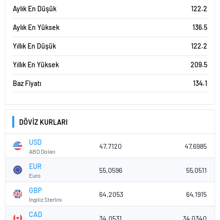
Aylık En Düşük
122.2
Aylık En Yüksek
136.5
Yıllık En Düşük
122.2
Yıllık En Yüksek
209.5
Baz Fiyatı
134.1
DÖVİZ KURLARI
USD
47,7120
47,6985
ABD Doları
EUR
55,0596
55,0511
Euro
GBP
64,2053
64,1915
İngiliz Sterlini
CAD
34,0531
34,0340