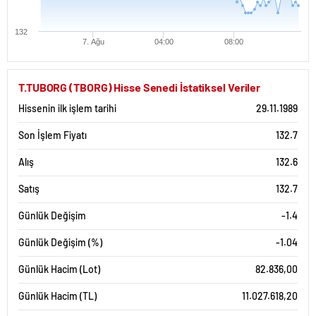
132
7. Ağu
04:00
08:00
T.TUBORG (TBORG) Hisse Senedi İstatiksel Veriler
Hissenin ilk işlem tarihi
29.11.1989
Son İşlem Fiyatı
132.7
Alış
132.6
Satış
132.7
Günlük Değişim
-1.4
Günlük Değişim (%)
-1.04
Günlük Hacim (Lot)
82.836,00
Günlük Hacim (TL)
11.027.618,20