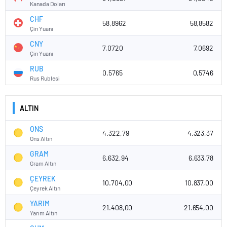
Kanada Doları
CHF
58,8962
58,8582
Çin Yuanı
CNY
7,0720
7,0692
Çin Yuanı
RUB
0,5765
0,5746
Rus Rublesi
ALTIN
ONS
4.322,79
4.323,37
Ons Altın
GRAM
6.632,94
6.633,78
Gram Altın
ÇEYREK
10.704,00
10.837,00
Çeyrek Altın
YARIM
21.408,00
21.654,00
Yarım Altın