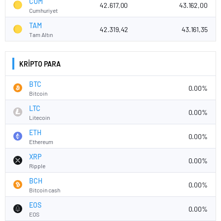
CUM
42.617,00
43.162,00
Cumhuriyet
TAM
42.319,42
43.161,35
Tam Altın
KRİPTO PARA
BTC
0.00%
Bitcoin
LTC
0.00%
Litecoin
ETH
0.00%
Ethereum
XRP
0.00%
Ripple
BCH
0.00%
Bitcoin cash
EOS
0.00%
EOS