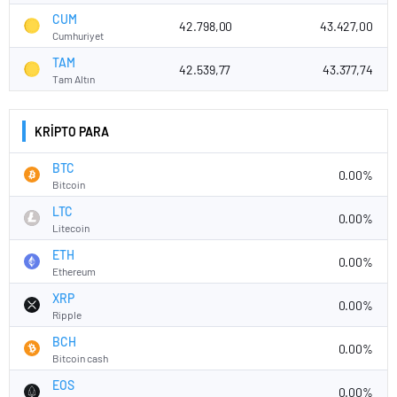
CUM
42.798,00
43.427,00
Cumhuriyet
TAM
42.539,77
43.377,74
Tam Altın
KRİPTO PARA
BTC
0.00%
Bitcoin
LTC
0.00%
Litecoin
ETH
0.00%
Ethereum
XRP
0.00%
Ripple
BCH
0.00%
Bitcoin cash
EOS
0.00%