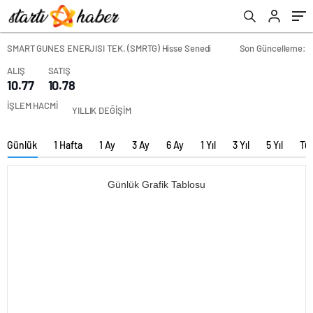
SMART GUNES ENERJISI TEK. (SMRTG) Hisse Senedi
Son Güncelleme:
ALIŞ
SATIŞ
10.77
10.78
İŞLEM HACMİ
YILLIK DEĞİŞİM
Günlük
1 Hafta
1 Ay
3 Ay
6 Ay
1 Yıl
3 Yıl
5 Yıl
Tü
Günlük Grafik Tablosu