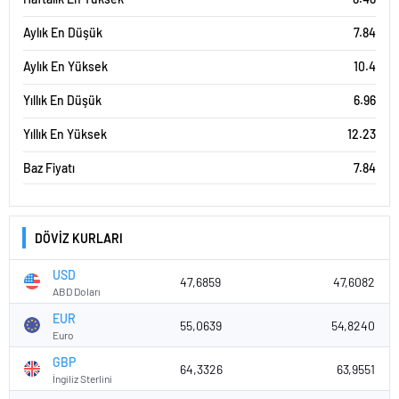
Aylık En Düşük
7.84
Aylık En Yüksek
10.4
Yıllık En Düşük
6.96
Yıllık En Yüksek
12.23
Baz Fiyatı
7.84
DÖVİZ KURLARI
USD
47,6859
47,6082
ABD Doları
EUR
55,0639
54,8240
Euro
GBP
64,3326
63,9551
İngiliz Sterlini