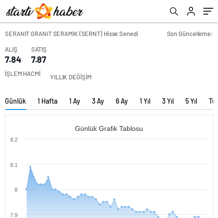
SERANIT GRANIT SERAMIK (SERNT) Hisse Senedi
Son Güncelleme:
ALIŞ
SATIŞ
7.84
7.87
İŞLEM HACMİ
YILLIK DEĞİŞİM
Günlük
1 Hafta
1 Ay
3 Ay
6 Ay
1 Yıl
3 Yıl
5 Yıl
Tü
Günlük Grafik Tablosu
8.2
8.1
8
7.9