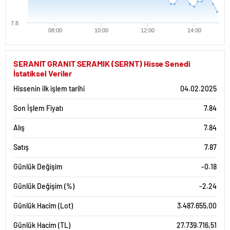
7.8
08:00
10:00
12:00
14:00
SERANIT GRANIT SERAMIK (SERNT) Hisse Senedi
İstatiksel Veriler
Hissenin ilk işlem tarihi
04.02.2025
Son İşlem Fiyatı
7.84
Alış
7.84
Satış
7.87
Günlük Değişim
-0.18
Günlük Değişim (%)
-2.24
Günlük Hacim (Lot)
3.487.655,00
Günlük Hacim (TL)
27.739.716,51