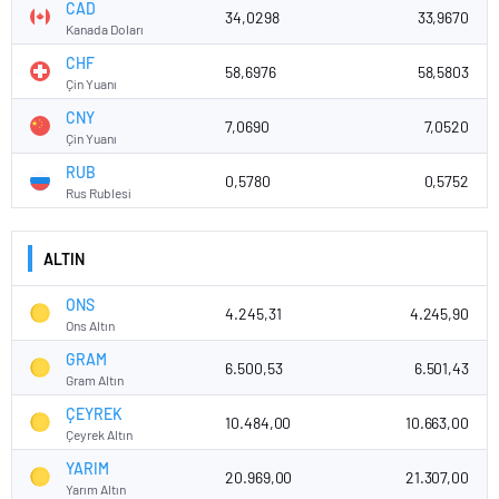
CAD
34,0298
33,9670
Kanada Doları
CHF
58,6976
58,5803
Çin Yuanı
CNY
7,0690
7,0520
Çin Yuanı
RUB
0,5780
0,5752
Rus Rublesi
ALTIN
ONS
4.245,31
4.245,90
Ons Altın
GRAM
6.500,53
6.501,43
Gram Altın
ÇEYREK
10.484,00
10.663,00
Çeyrek Altın
YARIM
20.969,00
21.307,00
Yarım Altın