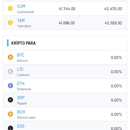
CUM
41.744,00
42.470,00
Cumhuriyet
TAM
41.696,03
42.526,92
Tam Altın
KRİPTO PARA
BTC
0.00%
Bitcoin
LTC
0.00%
Litecoin
ETH
0.00%
Ethereum
XRP
0.00%
Ripple
BCH
0.00%
Bitcoin cash
EOS
0.00%