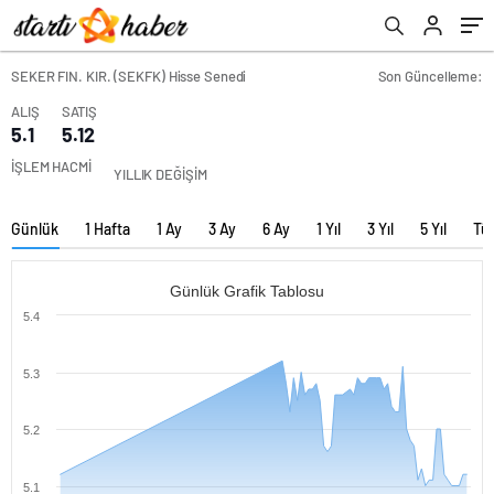
SEKER FIN. KIR. (SEKFK) Hisse Senedi
Son Güncelleme:
ALIŞ
SATIŞ
5.1
5.12
İŞLEM HACMİ
YILLIK DEĞİŞİM
Günlük
1 Hafta
1 Ay
3 Ay
6 Ay
1 Yıl
3 Yıl
5 Yıl
Tü
Günlük Grafik Tablosu
5.4
5.3
5.2
5.1