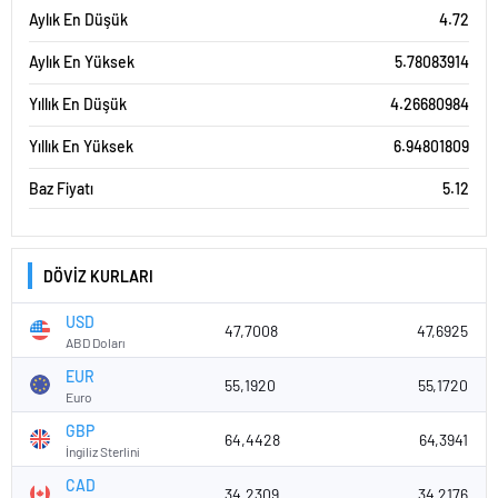
Aylık En Düşük
4.72
Aylık En Yüksek
5.78083914
Yıllık En Düşük
4.26680984
Yıllık En Yüksek
6.94801809
Baz Fiyatı
5.12
DÖVİZ KURLARI
USD
47,7008
47,6925
ABD Doları
EUR
55,1920
55,1720
Euro
GBP
64,4428
64,3941
İngiliz Sterlini
CAD
34,2309
34,2176