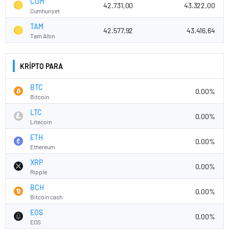
CUM
42.731,00
43.322,00
Cumhuriyet
TAM
42.577,92
43.416,64
Tam Altın
KRİPTO PARA
BTC
0.00%
Bitcoin
LTC
0.00%
Litecoin
ETH
0.00%
Ethereum
XRP
0.00%
Ripple
BCH
0.00%
Bitcoin cash
EOS
0.00%
EOS