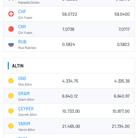
Kanada Doları
CHF
59,0722
59,0400
Çin Yuanı
CNY
7,0738
7,0717
Çin Yuanı
RUB
0,5824
0,5822
Rus Rublesi
ALTIN
ONS
4.334,75
4.335,36
Ons Altın
GRAM
6.640,12
6.640,97
Gram Altın
ÇEYREK
10.733,00
10.877,00
Çeyrek Altın
YARIM
21.465,00
21.734,00
Yarım Altın