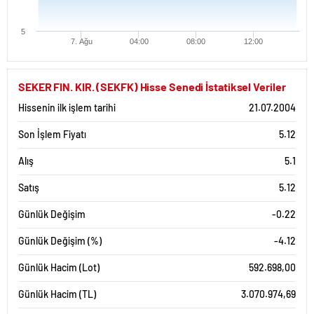
5
7. Ağu
04:00
08:00
12:00
SEKER FIN. KIR. (SEKFK) Hisse Senedi İstatiksel Veriler
Hissenin ilk işlem tarihi
21.07.2004
Son İşlem Fiyatı
5.12
Alış
5.1
Satış
5.12
Günlük Değişim
-0.22
Günlük Değişim (%)
-4.12
Günlük Hacim (Lot)
592.698,00
Günlük Hacim (TL)
3.070.974,69