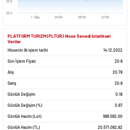
20.5
20.4
7. Ağu
04:00
08:00
12:00
PLATFORM TURIZM (PLTUR) Hisse Senedi İstatiksel
Veriler
Hissenin ilk işlem tarihi
14.12.2022
Son İşlem Fiyatı
20.8
Alış
20.78
Satış
20.8
Günlük Değişim
0.18
Günlük Değişim (%)
0.87
Günlük Hacim (Lot)
996.592,00
Günlük Hacim (TL)
20.571.082,82