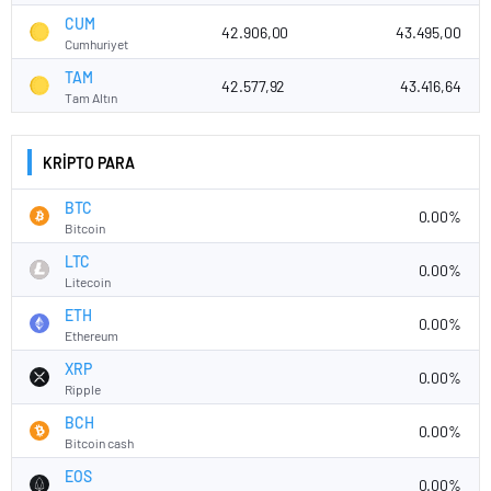
CUM
42.906,00
43.495,00
Cumhuriyet
TAM
42.577,92
43.416,64
Tam Altın
KRİPTO PARA
BTC
0.00%
Bitcoin
LTC
0.00%
Litecoin
ETH
0.00%
Ethereum
XRP
0.00%
Ripple
BCH
0.00%
Bitcoin cash
EOS
0.00%