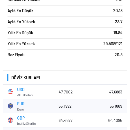
Aylık En Düşük
20.18
Aylık En Yüksek
23.7
Yıllık En Düşük
19.84
Yıllık En Yüksek
29.5089121
Baz Fiyatı
20.8
DÖVİZ KURLARI
USD
47,7002
47,6883
ABD Doları
EUR
55,1992
55,1869
Euro
GBP
64,4577
64,4095
İngiliz Sterlini