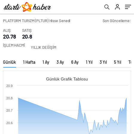
PLATFORM TURIZM (PLTUR) Hisse Senedi
Son Güncelleme:
ALIŞ
SATIŞ
20.78
20.8
İŞLEM HACMİ
YILLIK DEĞİŞİM
Günlük
1 Hafta
1 Ay
3 Ay
6 Ay
1 Yıl
3 Yıl
5 Yıl
Tü
Günlük Grafik Tablosu
20.9
20.8
20.7
20.6