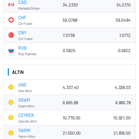
CAD
34,2330
34,2170
Kanada Doları
CHF
59,0788
59,0494
Çin Yuanı
CNY
7,0738
7,0712
Çin Yuanı
RUB
0,5825
0,5822
Rus Rublesi
ALTIN
ONS
4.337,40
4.338,03
Ons Altın
GRAM
6.665,88
6.666,78
Gram Altın
ÇEYREK
10.776,00
10.921,00
Çeyrek Altın
YARIM
21.550,00
21.818,00
Yarım Altın