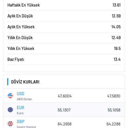
Haftalık En Yüksek
13.61
Aylık En Düşük
12.59
Aylık En Yüksek
14.05
Yıllık En Düşük
12.49
Yıllık En Yüksek
19.5
Baz Fiyatı
13.4
DÖVİZ KURLARI
USD
47,6004
47,5830
ABD Doları
EUR
55,1307
55,1058
Euro
GBP
64,2658
64,2288
İngiliz Sterlini