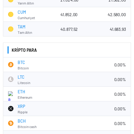
Yarım Altın
CUM
41.852,00
42.580,00
Cumhuriyet
TAM
40.877,52
41.683,93
Tam Altın
KRİPTO PARA
BTC
0.00%
Bitcoin
LTC
0.00%
Litecoin
ETH
0.00%
Ethereum
XRP
0.00%
Ripple
BCH
0.00%
Bitcoin cash