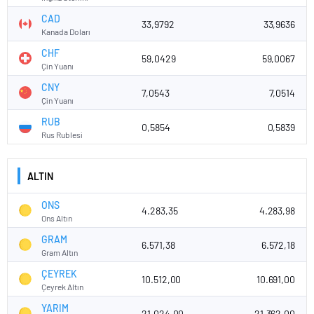
CAD
33,9792
33,9636
Kanada Doları
CHF
59,0429
59,0067
Çin Yuanı
CNY
7,0543
7,0514
Çin Yuanı
RUB
0,5854
0,5839
Rus Rublesi
ALTIN
ONS
4.283,35
4.283,98
Ons Altın
GRAM
6.571,38
6.572,18
Gram Altın
ÇEYREK
10.512,00
10.691,00
Çeyrek Altın
YARIM
21.024,00
21.362,00