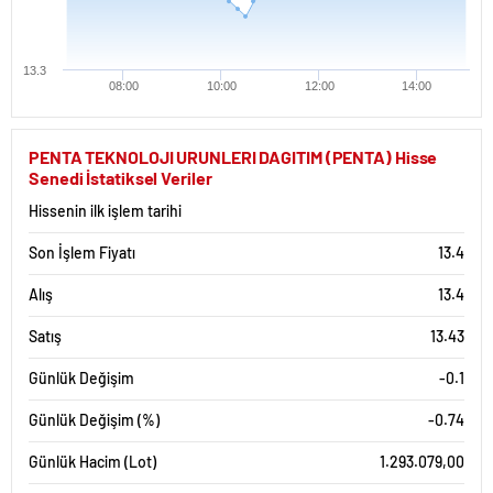
13.3
08:00
10:00
12:00
14:00
PENTA TEKNOLOJI URUNLERI DAGITIM (PENTA) Hisse
Senedi İstatiksel Veriler
Hissenin ilk işlem tarihi
Son İşlem Fiyatı
13.4
Alış
13.4
Satış
13.43
Günlük Değişim
-0.1
Günlük Değişim (%)
-0.74
Günlük Hacim (Lot)
1.293.079,00