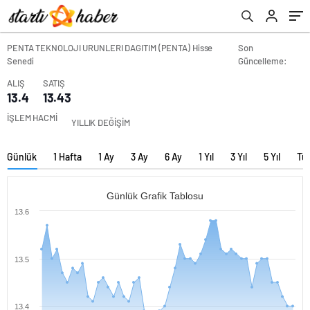
PENTA TEKNOLOJI URUNLERI DAGITIM (PENTA) Hisse
Son
Senedi
Güncelleme:
ALIŞ
SATIŞ
13.4
13.43
İŞLEM HACMİ
YILLIK DEĞİŞİM
Günlük
1 Hafta
1 Ay
3 Ay
6 Ay
1 Yıl
3 Yıl
5 Yıl
Tü
Günlük Grafik Tablosu
13.6
13.5
13.4