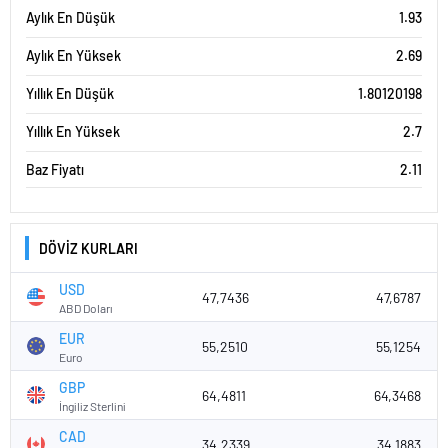
Aylık En Düşük
1.93
Aylık En Yüksek
2.69
Yıllık En Düşük
1.80120198
Yıllık En Yüksek
2.7
Baz Fiyatı
2.11
DÖVİZ KURLARI
USD
47,7436
47,6787
ABD Doları
EUR
55,2510
55,1254
Euro
GBP
64,4811
64,3468
İngiliz Sterlini
CAD
34,2339
34,1883