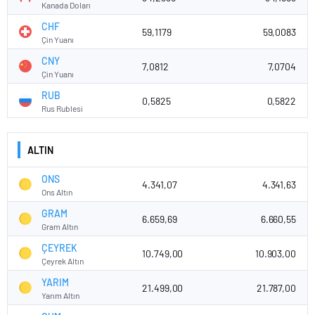
Kanada Doları
CHF
59,1179
59,0083
Çin Yuanı
CNY
7,0812
7,0704
Çin Yuanı
RUB
0,5825
0,5822
Rus Rublesi
ALTIN
ONS
4.341,07
4.341,63
Ons Altın
GRAM
6.659,69
6.660,55
Gram Altın
ÇEYREK
10.749,00
10.903,00
Çeyrek Altın
YARIM
21.499,00
21.787,00
Yarım Altın