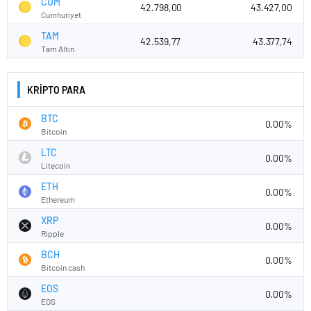
CUM
42.798,00
43.427,00
Cumhuriyet
TAM
42.539,77
43.377,74
Tam Altın
KRİPTO PARA
BTC
0.00%
Bitcoin
LTC
0.00%
Litecoin
ETH
0.00%
Ethereum
XRP
0.00%
Ripple
BCH
0.00%
Bitcoin cash
EOS
0.00%
EOS