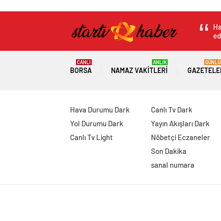
Ha
ed
CANLI
ANLIK
GÜNLÜ
BORSA
NAMAZ VAKITLERI
GAZETELE
Hava Durumu Dark
Canlı Tv Dark
Yol Durumu Dark
Yayın Akışları Dark
Canlı Tv Light
Nöbetçi Eczaneler
Son Dakika
sanal numara