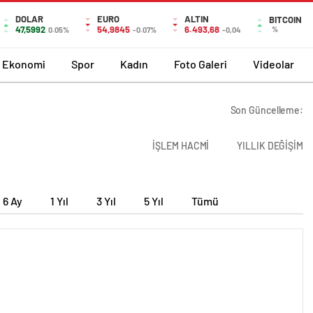
DOLAR
EURO
ALTIN
BITCOIN
47,5992
54,9845
6.493,68
%
0.05%
-0.07%
-0,04
Ekonomi
Spor
Kadın
Foto Galeri
Videolar
Son Güncelleme:
İŞLEM HACMİ
YILLIK DEĞİŞİM
6 Ay
1 Yıl
3 Yıl
5 Yıl
Tümü