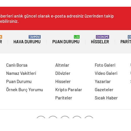
berleri anlık güncel olarak e-posta adresiniz üzerinden takip
ebilirsiniz.
K
TAHMİNİ
LİG
EKONOMİ
E
R
HAVA DURUMU
PUAN DURUMU
HISSELER
PARI
Canlı Borsa
Altınlar
Foto Galeri
Namaz Vakitleri
Dövizler
Video Galeri
Puan Durumu
Hisseler
Yazarlar
Örnek Burç Yorumu
Kripto Paralar
Gazeteler
Pariteler
Sıcak Haber