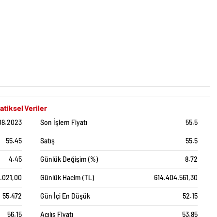
tiksel Veriler
08.2023
Son İşlem Fiyatı
55.5
55.45
Satış
55.5
4.45
Günlük Değişim (%)
8.72
6.021,00
Günlük Hacim (TL)
614.404.561,30
55.472
Gün İçi En Düşük
52.15
56.15
Açılış Fiyatı
53.85