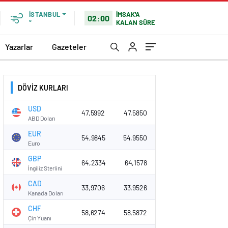
İMSAK'A
İSTANBUL
02:00
KALAN SÜRE
°
Yazarlar
Gazeteler
DÖVİZ KURLARI
USD
47,5992
47,5850
ABD Doları
EUR
54,9845
54,9550
Euro
GBP
64,2334
64,1578
İngiliz Sterlini
CAD
33,9706
33,9526
Kanada Doları
CHF
58,6274
58,5872
Çin Yuanı