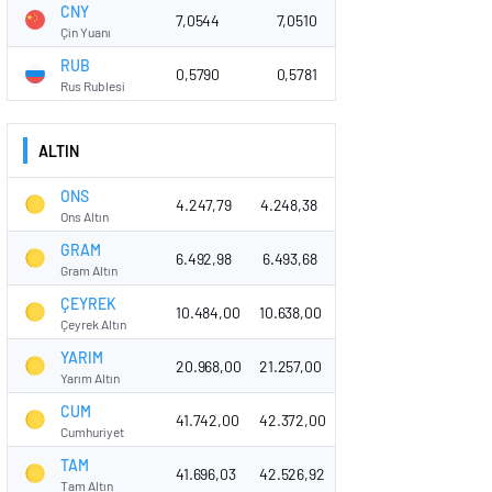
CNY
7,0544
7,0510
Çin Yuanı
RUB
0,5790
0,5781
Rus Rublesi
ALTIN
ONS
4.247,79
4.248,38
Ons Altın
GRAM
6.492,98
6.493,68
Gram Altın
ÇEYREK
10.484,00
10.638,00
Çeyrek Altın
YARIM
20.968,00
21.257,00
Yarım Altın
CUM
41.742,00
42.372,00
Cumhuriyet
TAM
41.696,03
42.526,92
Tam Altın