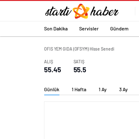
Son Dakika
Servisler
Gündem
OFIS YEM GIDA (OFSYM) Hisse Senedi
ALIŞ
SATIŞ
55.45
55.5
Günlük
1 Hafta
1 Ay
3 Ay