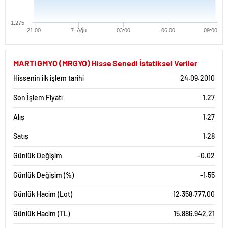
1.275
21:00
7. Ağu
03:00
06:00
09:00
Haftalık Grafik Tablosu
MARTI GMYO (MRGYO) Hisse Senedi İstatiksel Veriler
1.32
Hissenin ilk işlem tarihi
24.09.2010
1.31
Son İşlem Fiyatı
1.27
1.3
Alış
1.27
1.29
Satış
1.28
1.28
Günlük Değişim
-0.02
1.27
Günlük Değişim (%)
3. Ağu
4. Ağu
5. Ağu
6. Ağu
7. Ağu
-1.55
1 Aylık Grafik Tablosu
Günlük Hacim (Lot)
12.358.777,00
1.6
Günlük Hacim (TL)
15.886.942,21