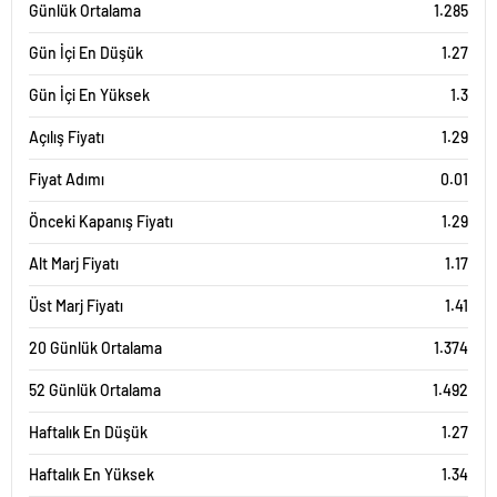
1.5
Günlük Ortalama
1.285
Gün İçi En Düşük
1.27
1.4
Gün İçi En Yüksek
1.3
1.3
Açılış Fiyatı
1.29
Fiyat Adımı
0.01
1.2
13. Tem
20. Tem
27. Tem
3. Ağu
Önceki Kapanış Fiyatı
1.29
3 Aylık Grafik Tablosu
Alt Marj Fiyatı
1.17
2.25
Üst Marj Fiyatı
1.41
2
20 Günlük Ortalama
1.374
1.75
52 Günlük Ortalama
1.492
1.5
Haftalık En Düşük
1.27
1.25
Haftalık En Yüksek
1.34
1