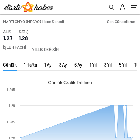
MARTI GMYO (MRGYO) Hisse Senedi
Son Güncelleme:
ALIŞ
SATIŞ
1.27
1.28
İŞLEM HACMİ
YILLIK DEĞİŞİM
Günlük
1 Hafta
1 Ay
3 Ay
6 Ay
1 Yıl
3 Yıl
5 Yıl
Tü
Günlük Grafik Tablosu
1.295
1.29
1.285
1.28