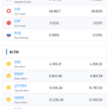
Kanada Doları
CHF
1.5
58,8627
58,8333
Çin Yuanı
CNY
7,0725
7,0707
Çin Yuanı
1
Eki '25
Oca '26
Nis '26
Tem '26
RUB
0,5805
0,5794
Rus Rublesi
3 Yıllık Grafik Tablosu
3
ALTIN
ONS
2
4.306,31
4.306,92
Ons Altın
GRAM
6.604,69
6.605,58
Gram Altın
1
ÇEYREK
10.615,00
10.767,00
Çeyrek Altın
0
YARIM
21.230,00
21.513,00
2024
2025
2026
Yarım Altın
5 Yıllık Grafik Tablosu