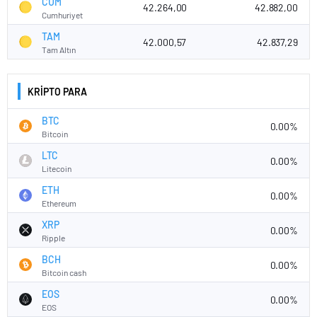
CUM
42.264,00
42.882,00
Cumhuriyet
3
TAM
42.000,57
42.837,29
Tam Altın
2
KRİPTO PARA
1
BTC
0.00%
Bitcoin
LTC
0.00%
0
Litecoin
2022
2023
2024
2025
2026
ETH
0.00%
Tüm Zamanlar Grafik Tablosu
Ethereum
3
XRP
0.00%
Ripple
BCH
0.00%
2
Bitcoin cash
EOS
0.00%
EOS
1