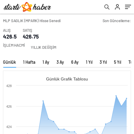
MLP SAGLIK (MPARK) Hisse Senedi
Son Güncelleme:
ALIŞ
SATIŞ
426.5
426.75
İŞLEM HACMİ
YILLIK DEĞİŞİM
Günlük
1 Hafta
1 Ay
3 Ay
6 Ay
1 Yıl
3 Yıl
5 Yıl
Tü
Günlük Grafik Tablosu
428
426
424