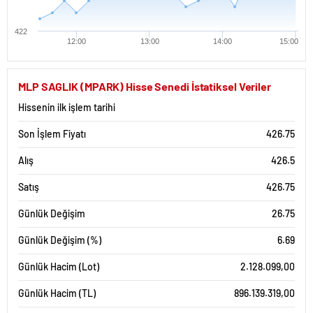
422
12:00
13:00
14:00
15:00
MLP SAGLIK (MPARK) Hisse Senedi İstatiksel Veriler
Hissenin ilk işlem tarihi
Son İşlem Fiyatı
426.75
Alış
426.5
Satış
426.75
Günlük Değişim
26.75
Günlük Değişim (%)
6.69
Günlük Hacim (Lot)
2.128.099,00
Günlük Hacim (TL)
896.139.319,00