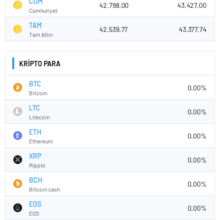
CUM
42.798,00
43.427,00
Cumhuriyet
TAM
42.539,77
43.377,74
Tam Altın
KRİPTO PARA
BTC
0.00%
Bitcoin
LTC
0.00%
Litecoin
ETH
0.00%
Ethereum
XRP
0.00%
Ripple
BCH
0.00%
Bitcoin cash
EOS
0.00%
EOS