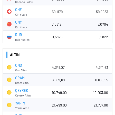
Kanada Doları
CHF
59,1179
59,0083
Çin Yuanı
CNY
7,0812
7,0704
Çin Yuanı
RUB
0,5825
0,5822
Rus Rublesi
ALTIN
ONS
4.341,07
4.341,63
Ons Altın
GRAM
6.659,69
6.660,55
Gram Altın
ÇEYREK
10.749,00
10.903,00
Çeyrek Altın
YARIM
21.499,00
21.787,00
Yarım Altın