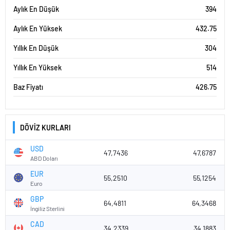
Aylık En Düşük
394
Aylık En Yüksek
432.75
Yıllık En Düşük
304
Yıllık En Yüksek
514
Baz Fiyatı
426.75
DÖVİZ KURLARI
USD
47,7436
47,6787
ABD Doları
EUR
55,2510
55,1254
Euro
GBP
64,4811
64,3468
İngiliz Sterlini
CAD
34,2339
34,1883