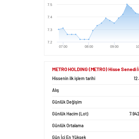
7.5
7.4
7.3
7.2
07:00
08:00
09:00
1
METRO HOLDING (METRO) Hisse Senedi İst
Hissenin ilk işlem tarihi
12
Alış
Günlük Değişim
Günlük Hacim (Lot)
7.94
Günlük Ortalama
Gün İçi En Yüksek