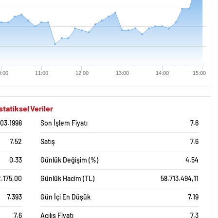
0:00
11:00
12:00
13:00
14:00
15:00
atiksel Veriler
.03.1998
Son İşlem Fiyatı
7.6
7.52
Satış
7.6
0.33
Günlük Değişim (%)
4.54
2.175,00
Günlük Hacim (TL)
58.713.494,11
7.393
Gün İçi En Düşük
7.19
7.6
Açılış Fiyatı
7.3