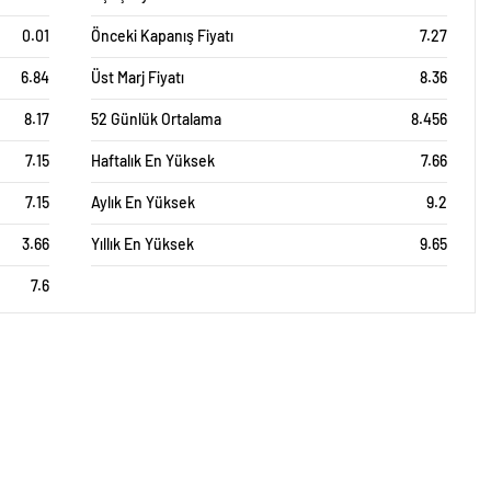
0.01
Önceki Kapanış Fiyatı
7.27
6.84
Üst Marj Fiyatı
8.36
8.17
52 Günlük Ortalama
8.456
7.15
Haftalık En Yüksek
7.66
7.15
Aylık En Yüksek
9.2
3.66
Yıllık En Yüksek
9.65
7.6