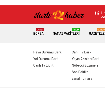
Ha
ed
CANLI
ANLIK
GÜNLÜ
BORSA
NAMAZ VAKITLERI
GAZETELE
Hava Durumu Dark
Canlı Tv Dark
Yol Durumu Dark
Yayın Akışları Dark
Canlı Tv Light
Nöbetçi Eczaneler
Son Dakika
sanal numara