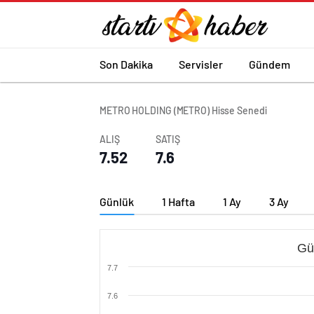
Son Dakika
Servisler
Gündem
METRO HOLDING (METRO) Hisse Senedi
ALIŞ
SATIŞ
7.52
7.6
Günlük
1 Hafta
1 Ay
3 Ay
Gü
7.7
7.6