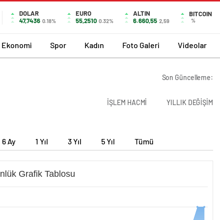
DOLAR
EURO
ALTIN
BITCOIN
47,7436
55,2510
6.660,55
%
0.18%
0.32%
2,59
Ekonomi
Spor
Kadın
Foto Galeri
Videolar
Son Güncelleme:
İŞLEM HACMİ
YILLIK DEĞİŞİM
6 Ay
1 Yıl
3 Yıl
5 Yıl
Tümü
nlük Grafik Tablosu