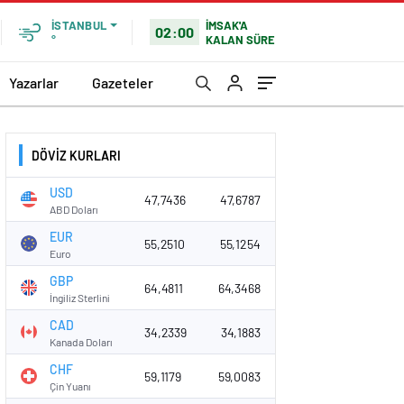
İMSAK'A
İSTANBUL
02:00
KALAN SÜRE
°
Yazarlar
Gazeteler
DÖVİZ KURLARI
USD
47,7436
47,6787
ABD Doları
EUR
55,2510
55,1254
Euro
GBP
64,4811
64,3468
İngiliz Sterlini
CAD
34,2339
34,1883
Kanada Doları
CHF
59,1179
59,0083
Çin Yuanı