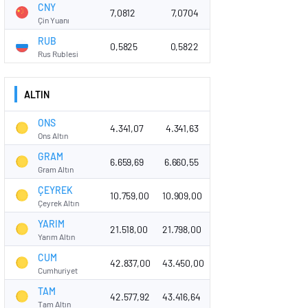
CNY
7,0812
7,0704
Çin Yuanı
RUB
0,5825
0,5822
Rus Rublesi
ALTIN
ONS
4.341,07
4.341,63
Ons Altın
GRAM
6.659,69
6.660,55
Gram Altın
ÇEYREK
10.759,00
10.909,00
Çeyrek Altın
YARIM
21.518,00
21.798,00
Yarım Altın
CUM
42.837,00
43.450,00
Cumhuriyet
TAM
42.577,92
43.416,64
Tam Altın