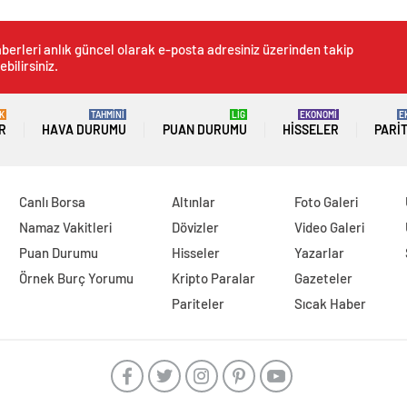
berleri anlık güncel olarak e-posta adresiniz üzerinden takip
ebilirsiniz.
K
TAHMİNİ
LİG
EKONOMİ
E
R
HAVA DURUMU
PUAN DURUMU
HISSELER
PARI
Canlı Borsa
Altınlar
Foto Galeri
Namaz Vakitleri
Dövizler
Video Galeri
Puan Durumu
Hisseler
Yazarlar
Örnek Burç Yorumu
Kripto Paralar
Gazeteler
Pariteler
Sıcak Haber