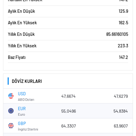
Aylık En Düşük
125.9
Aylık En Yüksek
162.5
Yıllık En Düşük
85.66160105
Yıllık En Yüksek
223.3
Baz Fiyatı
147.2
DÖVİZ KURLARI
USD
47,6674
47,6279
ABD Doları
EUR
55,0496
54,8384
Euro
GBP
64,3307
63,9607
İngiliz Sterlini