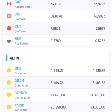
CAD
34,0141
33,9762
Kanada Doları
CHF
58,6676
58,5973
Çin Yuanı
CNY
7,0626
7,0567
Çin Yuanı
RUB
0,5780
0,5752
Rus Rublesi
ALTIN
ONS
4.239,33
4.239,97
Ons Altın
GRAM
6.494,35
6.496,62
Gram Altın
ÇEYREK
10.476,00
10.659,00
Çeyrek Altın
YARIM
20.950,00
21.306,00
Yarım Altın