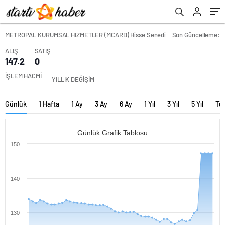
METROPAL KURUMSAL HIZMETLER (MCARD) Hisse Senedi
Son Güncelleme:
ALIŞ
SATIŞ
147.2
0
İŞLEM HACMİ
YILLIK DEĞİŞİM
Günlük
1 Hafta
1 Ay
3 Ay
6 Ay
1 Yıl
3 Yıl
5 Yıl
Tü
Günlük Grafik Tablosu
150
140
130