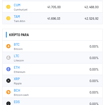
CUM
41.705,00
42.468,00
Cumhuriyet
TAM
41.696,03
42.526,92
Tam Altın
KRİPTO PARA
BTC
0.00%
Bitcoin
LTC
0.00%
Litecoin
ETH
0.00%
Ethereum
XRP
0.00%
Ripple
BCH
0.00%
Bitcoin cash
EOS
0.00%