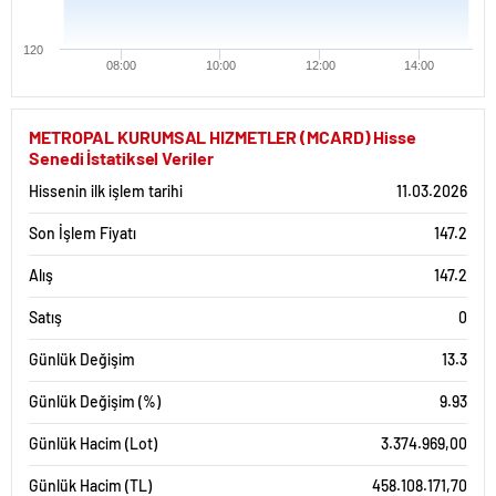
120
08:00
10:00
12:00
14:00
METROPAL KURUMSAL HIZMETLER (MCARD) Hisse
Senedi İstatiksel Veriler
Hissenin ilk işlem tarihi
11.03.2026
Son İşlem Fiyatı
147.2
Alış
147.2
Satış
0
Günlük Değişim
13.3
Günlük Değişim (%)
9.93
Günlük Hacim (Lot)
3.374.969,00
Günlük Hacim (TL)
458.108.171,70