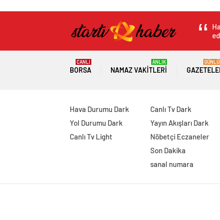
Ha
ed
CANLI
ANLIK
GÜNLÜ
BORSA
NAMAZ VAKITLERI
GAZETELE
Hava Durumu Dark
Canlı Tv Dark
Yol Durumu Dark
Yayın Akışları Dark
Canlı Tv Light
Nöbetçi Eczaneler
Son Dakika
sanal numara