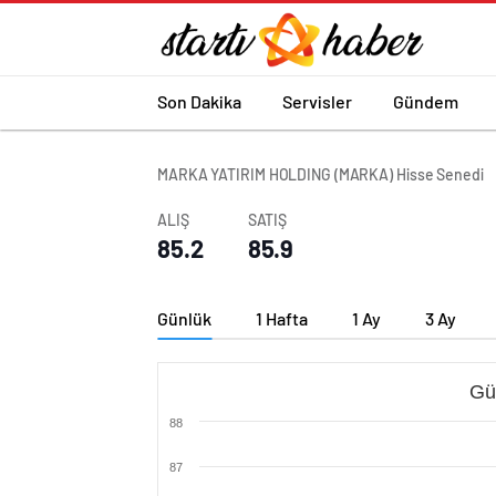
Son Dakika
Servisler
Gündem
MARKA YATIRIM HOLDING (MARKA) Hisse Senedi
ALIŞ
SATIŞ
85.2
85.9
Günlük
1 Hafta
1 Ay
3 Ay
Gü
88
87