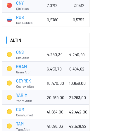
CNY
7,0712
7,0512
Çin Yuanı
RUB
0,5780
0,5752
Rus Rublesi
ALTIN
ONS
4.240,34
4.240,99
Ons Altın
GRAM
6.493,70
6.494,62
Gram Altın
ÇEYREK
10.470,00
10.656,00
Çeyrek Altın
YARIM
20.939,00
21.293,00
Yarım Altın
CUM
41.684,00
42.442,00
Cumhuriyet
TAM
41.696,03
42.526,92
Tam Altın