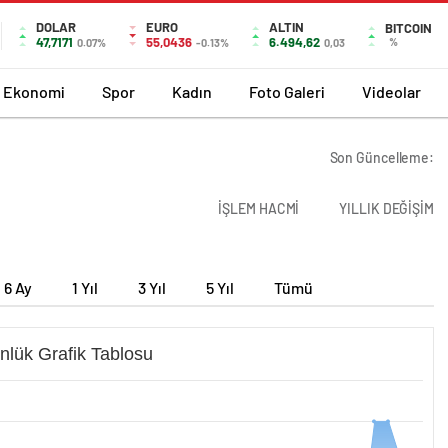
DOLAR
EURO
ALTIN
BITCOIN
47,7171
55,0436
6.494,62
%
0.07%
-0.13%
0,03
Ekonomi
Spor
Kadın
Foto Galeri
Videolar
Son Güncelleme:
İŞLEM HACMİ
YILLIK DEĞİŞİM
6 Ay
1 Yıl
3 Yıl
5 Yıl
Tümü
nlük Grafik Tablosu