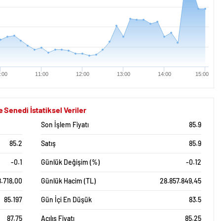
:00
11:00
12:00
13:00
14:00
15:00
enedi İstatiksel Veriler
Son İşlem Fiyatı
85.9
85.2
Satış
85.9
-0.1
Günlük Değişim (%)
-0.12
8.718,00
Günlük Hacim (TL)
28.857.849,45
85.197
Gün İçi En Düşük
83.5
87.75
Açılış Fiyatı
85.25