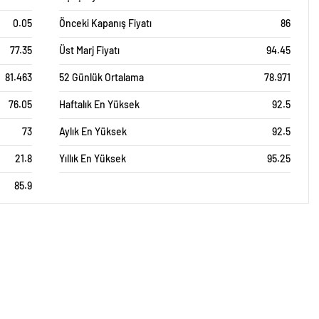
0.05
Önceki Kapanış Fiyatı
86
77.35
Üst Marj Fiyatı
94.45
81.463
52 Günlük Ortalama
78.971
76.05
Haftalık En Yüksek
92.5
73
Aylık En Yüksek
92.5
21.8
Yıllık En Yüksek
95.25
85.9