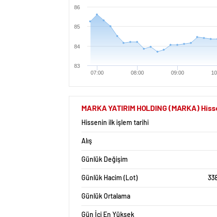
86
85
84
83
07:00
08:00
09:00
10
MARKA YATIRIM HOLDING (MARKA) Hisse S
Hissenin ilk işlem tarihi
Alış
Günlük Değişim
Günlük Hacim (Lot)
33
Günlük Ortalama
Gün İçi En Yüksek