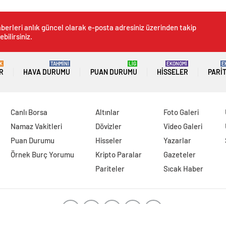
berleri anlık güncel olarak e-posta adresiniz üzerinden takip
ebilirsiniz.
K
TAHMİNİ
LİG
EKONOMİ
E
R
HAVA DURUMU
PUAN DURUMU
HISSELER
PARI
Canlı Borsa
Altınlar
Foto Galeri
Namaz Vakitleri
Dövizler
Video Galeri
Puan Durumu
Hisseler
Yazarlar
Örnek Burç Yorumu
Kripto Paralar
Gazeteler
Pariteler
Sıcak Haber