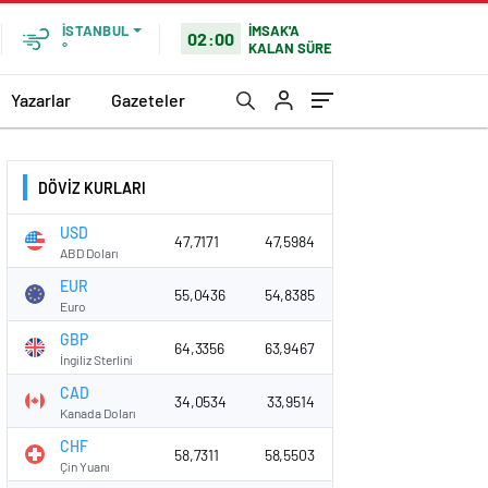
İMSAK'A
İSTANBUL
02:00
KALAN SÜRE
°
Yazarlar
Gazeteler
DÖVİZ KURLARI
USD
47,7171
47,5984
ABD Doları
EUR
55,0436
54,8385
Euro
GBP
64,3356
63,9467
İngiliz Sterlini
CAD
34,0534
33,9514
Kanada Doları
CHF
58,7311
58,5503
Çin Yuanı