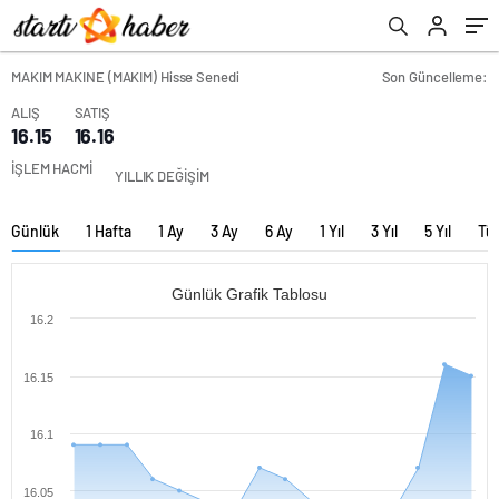
MAKIM MAKINE (MAKIM) Hisse Senedi
Son Güncelleme:
ALIŞ
SATIŞ
16.15
16.16
İŞLEM HACMİ
YILLIK DEĞİŞİM
Günlük
1 Hafta
1 Ay
3 Ay
6 Ay
1 Yıl
3 Yıl
5 Yıl
Tü
Günlük Grafik Tablosu
16.2
16.15
16.1
16.05