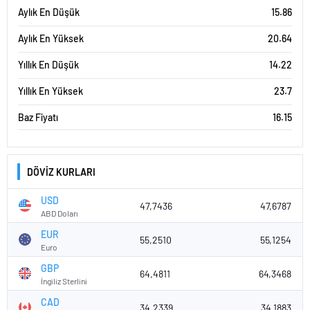
Aylık En Düşük
15.86
Aylık En Yüksek
20.64
Yıllık En Düşük
14.22
Yıllık En Yüksek
23.7
Baz Fiyatı
16.15
DÖVİZ KURLARI
USD
47,7436
47,6787
ABD Doları
EUR
55,2510
55,1254
Euro
GBP
64,4811
64,3468
İngiliz Sterlini
CAD
34,2339
34,1883