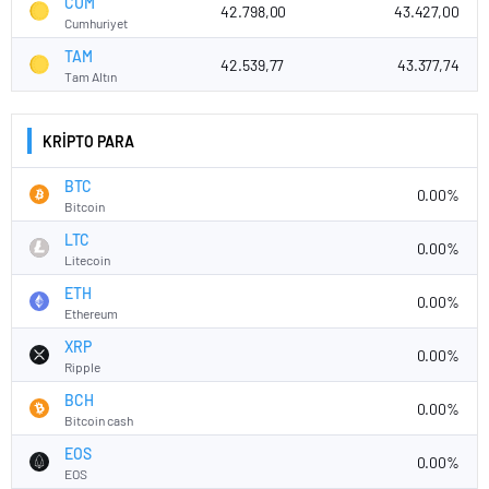
CUM
42.798,00
43.427,00
Cumhuriyet
TAM
42.539,77
43.377,74
Tam Altın
KRİPTO PARA
BTC
0.00%
Bitcoin
LTC
0.00%
Litecoin
ETH
0.00%
Ethereum
XRP
0.00%
Ripple
BCH
0.00%
Bitcoin cash
EOS
0.00%
EOS