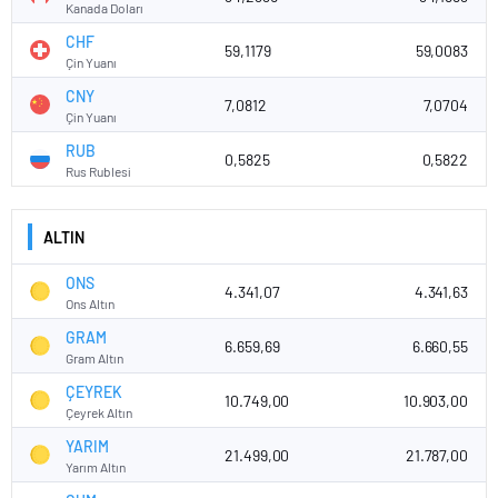
Kanada Doları
CHF
59,1179
59,0083
Çin Yuanı
CNY
7,0812
7,0704
Çin Yuanı
RUB
0,5825
0,5822
Rus Rublesi
ALTIN
ONS
4.341,07
4.341,63
Ons Altın
GRAM
6.659,69
6.660,55
Gram Altın
ÇEYREK
10.749,00
10.903,00
Çeyrek Altın
YARIM
21.499,00
21.787,00
Yarım Altın