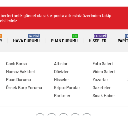
berleri anlık güncel olarak e-posta adresiniz üzerinden takip
ebilirsiniz.
K
TAHMİNİ
LİG
EKONOMİ
E
R
HAVA DURUMU
PUAN DURUMU
HISSELER
PARI
Canlı Borsa
Altınlar
Foto Galeri
Namaz Vakitleri
Dövizler
Video Galeri
Puan Durumu
Hisseler
Yazarlar
Örnek Burç Yorumu
Kripto Paralar
Gazeteler
Pariteler
Sıcak Haber