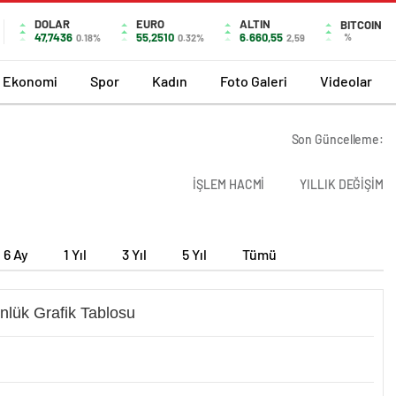
DOLAR
EURO
ALTIN
BITCOIN
47,7436
55,2510
6.660,55
%
0.18%
0.32%
2,59
Ekonomi
Spor
Kadın
Foto Galeri
Videolar
Son Güncelleme:
İŞLEM HACMİ
YILLIK DEĞİŞİM
6 Ay
1 Yıl
3 Yıl
5 Yıl
Tümü
nlük Grafik Tablosu