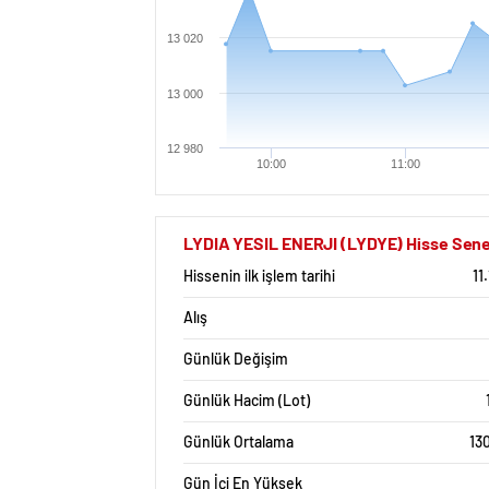
13 020
13 000
12 980
10:00
11:00
LYDIA YESIL ENERJI (LYDYE) Hisse Senedi
Hissenin ilk işlem tarihi
11
Alış
Günlük Değişim
Günlük Hacim (Lot)
Günlük Ortalama
13
Gün İçi En Yüksek