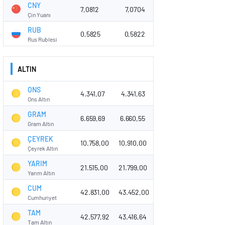
CNY
7,0812
7,0704
Çin Yuanı
RUB
0,5825
0,5822
Rus Rublesi
ALTIN
ONS
4.341,07
4.341,63
Ons Altın
GRAM
6.659,69
6.660,55
Gram Altın
ÇEYREK
10.758,00
10.910,00
Çeyrek Altın
YARIM
21.515,00
21.799,00
Yarım Altın
CUM
42.831,00
43.452,00
Cumhuriyet
TAM
42.577,92
43.416,64
Tam Altın