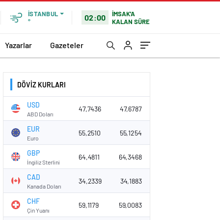
İMSAK'A
İSTANBUL
02:00
KALAN SÜRE
°
Yazarlar
Gazeteler
DÖVİZ KURLARI
USD
47,7436
47,6787
ABD Doları
EUR
55,2510
55,1254
Euro
GBP
64,4811
64,3468
İngiliz Sterlini
CAD
34,2339
34,1883
Kanada Doları
CHF
59,1179
59,0083
Çin Yuanı