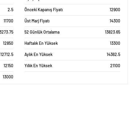
2.5
Önceki Kapanış Fiyatı
12900
11700
Üst Marj Fiyatı
14300
3273.75
52 Günlük Ortalama
13823.65
12850
Haftalık En Yüksek
13300
12712.5
Aylık En Yüksek
14362.5
12150
Yıllık En Yüksek
21100
13000