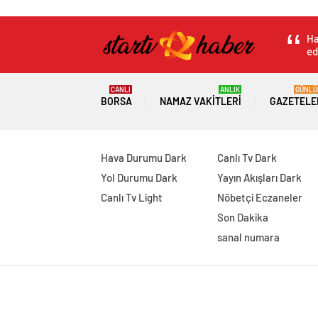
Ha
ed
CANLI
ANLIK
GÜNLÜ
BORSA
NAMAZ VAKITLERI
GAZETELE
Hava Durumu Dark
Canlı Tv Dark
Yol Durumu Dark
Yayın Akışları Dark
Canlı Tv Light
Nöbetçi Eczaneler
Son Dakika
sanal numara