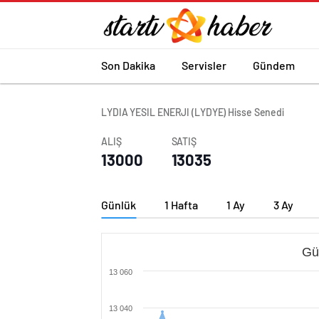
Son Dakika
Servisler
Gündem
LYDIA YESIL ENERJI (LYDYE) Hisse Senedi
ALIŞ
SATIŞ
13000
13035
Günlük
1 Hafta
1 Ay
3 Ay
Gü
13 060
13 040