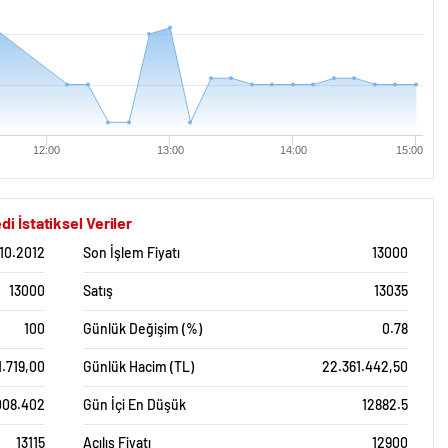
12:00
13:00
14:00
15:00
 İstatiksel Veriler
.10.2012
Son İşlem Fiyatı
13000
13000
Satış
13035
100
Günlük Değişim (%)
0.78
1.719,00
Günlük Hacim (TL)
22.361.442,50
008.402
Gün İçi En Düşük
12882.5
13115
Açılış Fiyatı
12900