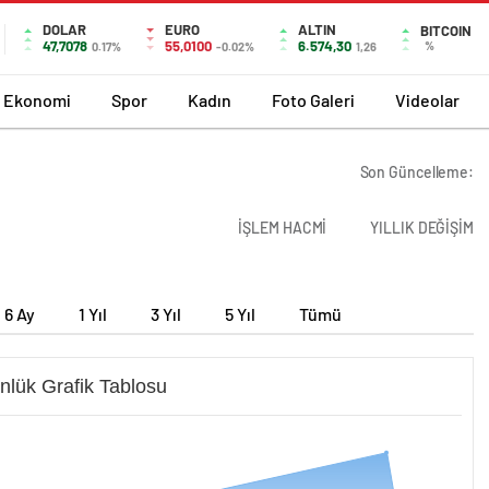
DOLAR
EURO
ALTIN
BITCOIN
47,7078
55,0100
6.574,30
%
0.17%
-0.02%
1,26
Ekonomi
Spor
Kadın
Foto Galeri
Videolar
Son Güncelleme:
İŞLEM HACMİ
YILLIK DEĞİŞİM
6 Ay
1 Yıl
3 Yıl
5 Yıl
Tümü
nlük Grafik Tablosu