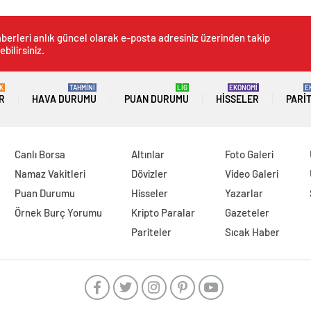
berleri anlık güncel olarak e-posta adresiniz üzerinden takip
ebilirsiniz.
K
TAHMİNİ
LİG
EKONOMİ
E
R
HAVA DURUMU
PUAN DURUMU
HISSELER
PARI
Canlı Borsa
Altınlar
Foto Galeri
Namaz Vakitleri
Dövizler
Video Galeri
Puan Durumu
Hisseler
Yazarlar
Örnek Burç Yorumu
Kripto Paralar
Gazeteler
Pariteler
Sıcak Haber