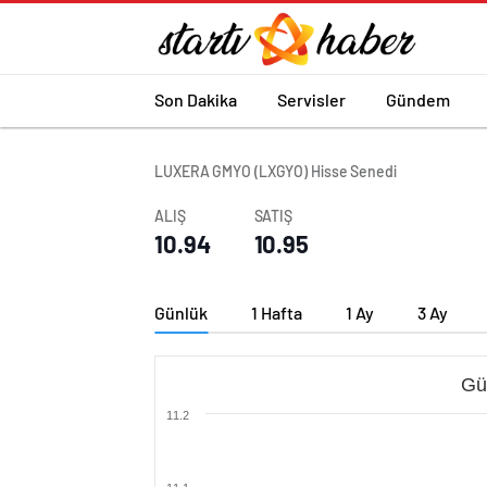
Son Dakika
Servisler
Gündem
LUXERA GMYO (LXGYO) Hisse Senedi
ALIŞ
SATIŞ
10.94
10.95
Günlük
1 Hafta
1 Ay
3 Ay
Gü
11.2