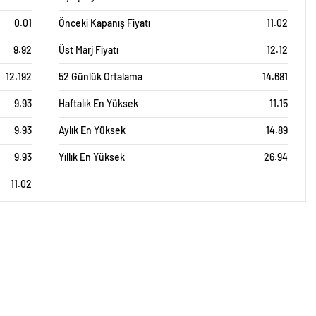
0.01
Önceki Kapanış Fiyatı
11.02
9.92
Üst Marj Fiyatı
12.12
12.192
52 Günlük Ortalama
14.681
9.93
Haftalık En Yüksek
11.15
9.93
Aylık En Yüksek
14.89
9.93
Yıllık En Yüksek
26.94
11.02