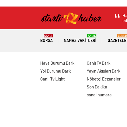
Ha
ed
CANLI
ANLIK
GÜNLÜ
BORSA
NAMAZ VAKITLERI
GAZETELE
Hava Durumu Dark
Canlı Tv Dark
Yol Durumu Dark
Yayın Akışları Dark
Canlı Tv Light
Nöbetçi Eczaneler
Son Dakika
sanal numara