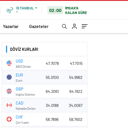
İMSAK'A
İSTANBUL
02:00
KALAN SÜRE
°
Yazarlar
Gazeteler
DÖVİZ KURLARI
USD
47,7078
47,7015
ABD Doları
EUR
55,0100
54,9962
Euro
GBP
64,2061
64,1922
İngiliz Sterlini
CAD
34,0188
34,0067
Kanada Doları
CHF
58,7896
58,7602
Çin Yuanı