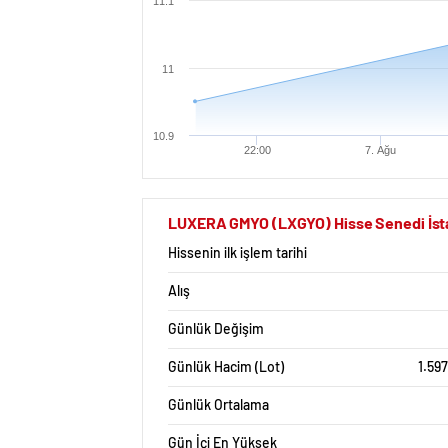
11.1
11
10.9
22:00
7. Ağu
LUXERA GMYO (LXGYO) Hisse Senedi İstat
Hissenin ilk işlem tarihi
Alış
Günlük Değişim
Günlük Hacim (Lot)
1.59
Günlük Ortalama
Gün İçi En Yüksek