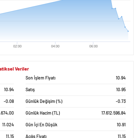
02:00
04:00
06:00
iksel Veriler
Son İşlem Fiyatı
10.94
10.94
Satış
10.95
-0.08
Günlük Değişim (%)
-0.73
7.674,00
Günlük Hacim (TL)
17.612.596,84
11.024
Gün İçi En Düşük
10.91
11.15
Açılış Fiyatı
11.15