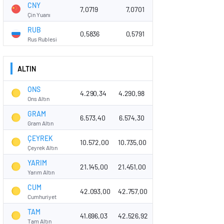
CNY
7,0719
7,0701
Çin Yuanı
RUB
0,5836
0,5791
Rus Rublesi
ALTIN
ONS
4.290,34
4.290,98
Ons Altın
GRAM
6.573,40
6.574,30
Gram Altın
ÇEYREK
10.572,00
10.735,00
Çeyrek Altın
YARIM
21.145,00
21.451,00
Yarım Altın
CUM
42.093,00
42.757,00
Cumhuriyet
TAM
41.696,03
42.526,92
Tam Altın