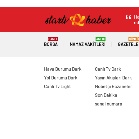
Ha
ed
CANLI
ANLIK
GÜNLÜ
BORSA
NAMAZ VAKITLERI
GAZETELE
Hava Durumu Dark
Canlı Tv Dark
Yol Durumu Dark
Yayın Akışları Dark
Canlı Tv Light
Nöbetçi Eczaneler
Son Dakika
sanal numara