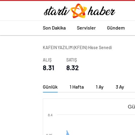
Son Dakika
Servisler
Gündem
KAFEIN YAZILIM (KFEIN) Hisse Senedi
ALIŞ
SATIŞ
8.31
8.32
Günlük
1 Hafta
1 Ay
3 Ay
Gü
8.4