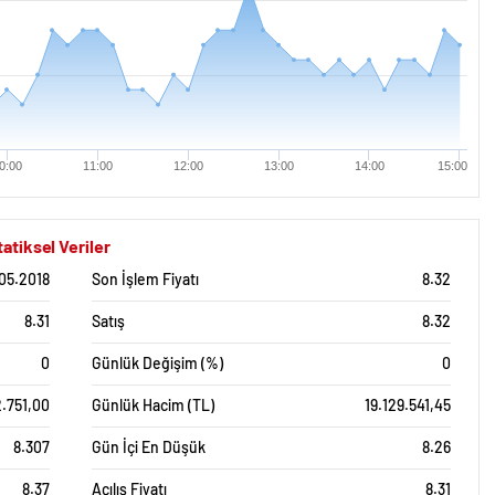
0:00
11:00
12:00
13:00
14:00
15:00
atiksel Veriler
.05.2018
Son İşlem Fiyatı
8.32
8.31
Satış
8.32
0
Günlük Değişim (%)
0
.751,00
Günlük Hacim (TL)
19.129.541,45
8.307
Gün İçi En Düşük
8.26
8.37
Açılış Fiyatı
8.31