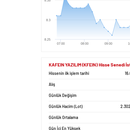
8.35
8.3
8.25
07:00
08:00
09:00
1
KAFEIN YAZILIM (KFEIN) Hisse Senedi İst
Hissenin ilk işlem tarihi
16
Alış
Günlük Değişim
Günlük Hacim (Lot)
2.302
Günlük Ortalama
Gün İçi En Yüksek