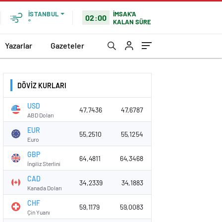
İMSAK'A
İSTANBUL
02:00
KALAN SÜRE
°
Yazarlar
Gazeteler
DÖVİZ KURLARI
USD
47,7436
47,6787
ABD Doları
EUR
55,2510
55,1254
Euro
GBP
64,4811
64,3468
İngiliz Sterlini
CAD
34,2339
34,1883
Kanada Doları
CHF
59,1179
59,0083
Çin Yuanı