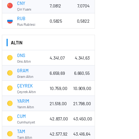
CNY
7,0812
7,0704
Çin Yuanı
RUB
0,5825
0,5822
Rus Rublesi
ALTIN
ONS
4.341,07
4.341,63
Ons Altın
GRAM
6.659,69
6.660,55
Gram Altın
ÇEYREK
10.759,00
10.909,00
Çeyrek Altın
YARIM
21.518,00
21.798,00
Yarım Altın
CUM
42.837,00
43.450,00
Cumhuriyet
TAM
42.577,92
43.416,64
Tam Altın