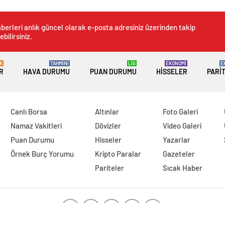
berleri anlık güncel olarak e-posta adresiniz üzerinden takip
ebilirsiniz.
K
TAHMİNİ
LİG
EKONOMİ
E
R
HAVA DURUMU
PUAN DURUMU
HISSELER
PARI
Canlı Borsa
Altınlar
Foto Galeri
Namaz Vakitleri
Dövizler
Video Galeri
Puan Durumu
Hisseler
Yazarlar
Örnek Burç Yorumu
Kripto Paralar
Gazeteler
Pariteler
Sıcak Haber