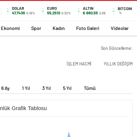
DOLAR
EURO
ALTIN
BITCOIN
47,7436
55,2510
6.660,55
%
0.18%
0.32%
2,59
Ekonomi
Spor
Kadın
Foto Galeri
Videolar
Son Güncelleme:
İŞLEM HACMİ
YILLIK DEĞİŞİM
6 Ay
1 Yıl
3 Yıl
5 Yıl
Tümü
nlük Grafik Tablosu