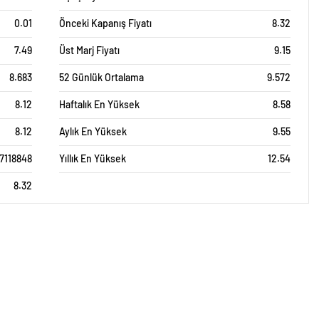
0.01
Önceki Kapanış Fiyatı
8.32
7.49
Üst Marj Fiyatı
9.15
8.683
52 Günlük Ortalama
9.572
8.12
Haftalık En Yüksek
8.58
8.12
Aylık En Yüksek
9.55
7118848
Yıllık En Yüksek
12.54
8.32