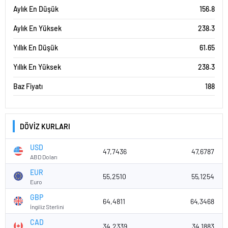
Aylık En Düşük
156.8
Aylık En Yüksek
238.3
Yıllık En Düşük
61.65
Yıllık En Yüksek
238.3
Baz Fiyatı
188
DÖVİZ KURLARI
USD
47,7436
47,6787
ABD Doları
EUR
55,2510
55,1254
Euro
GBP
64,4811
64,3468
İngiliz Sterlini
CAD
34,2339
34,1883