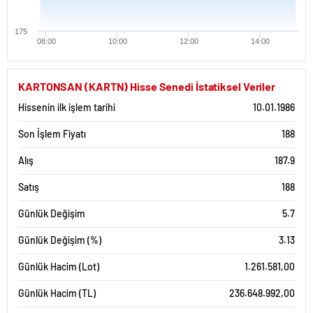
175
08:00
10:00
12:00
14:00
KARTONSAN (KARTN) Hisse Senedi İstatiksel Veriler
Hissenin ilk işlem tarihi
10.01.1986
Son İşlem Fiyatı
188
Alış
187.9
Satış
188
Günlük Değişim
5.7
Günlük Değişim (%)
3.13
Günlük Hacim (Lot)
1.261.581,00
Günlük Hacim (TL)
236.648.992,00