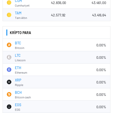
CUM
42.836,00
43.461,00
Cumhuriyet
TAM
42.577,92
43.416,64
Tam Altın
KRİPTO PARA
BTC
0.00%
Bitcoin
LTC
0.00%
Litecoin
ETH
0.00%
Ethereum
XRP
0.00%
Ripple
BCH
0.00%
Bitcoin cash
EOS
0.00%
EOS