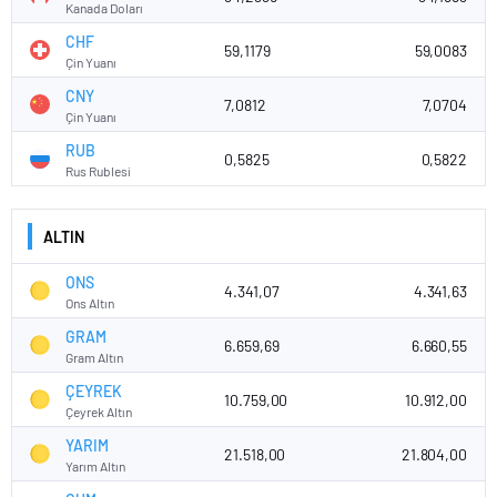
Kanada Doları
CHF
59,1179
59,0083
Çin Yuanı
CNY
7,0812
7,0704
Çin Yuanı
RUB
0,5825
0,5822
Rus Rublesi
ALTIN
ONS
4.341,07
4.341,63
Ons Altın
GRAM
6.659,69
6.660,55
Gram Altın
ÇEYREK
10.759,00
10.912,00
Çeyrek Altın
YARIM
21.518,00
21.804,00
Yarım Altın