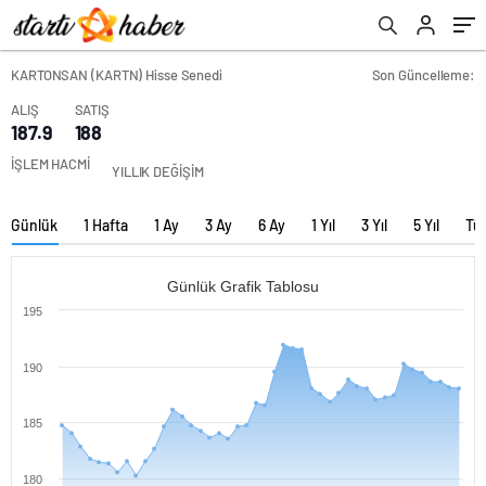
KARTONSAN (KARTN) Hisse Senedi
Son Güncelleme:
ALIŞ
SATIŞ
187.9
188
İŞLEM HACMİ
YILLIK DEĞİŞİM
Günlük
1 Hafta
1 Ay
3 Ay
6 Ay
1 Yıl
3 Yıl
5 Yıl
Tü
Günlük Grafik Tablosu
195
190
185
180