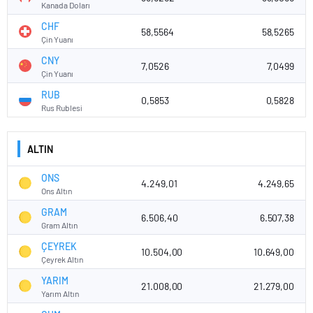
Kanada Doları
CHF
58,5564
58,5265
Çin Yuanı
CNY
7,0526
7,0499
Çin Yuanı
RUB
0,5853
0,5828
Rus Rublesi
ALTIN
ONS
4.249,01
4.249,65
Ons Altın
GRAM
6.506,40
6.507,38
Gram Altın
ÇEYREK
10.504,00
10.649,00
Çeyrek Altın
YARIM
21.008,00
21.279,00
Yarım Altın