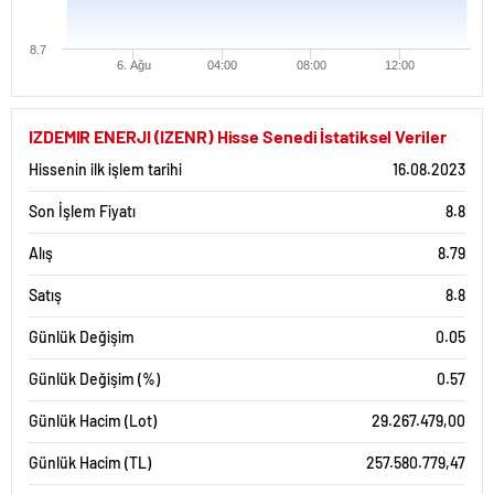
8.7
6. Ağu
04:00
08:00
12:00
IZDEMIR ENERJI (IZENR) Hisse Senedi İstatiksel Veriler
Hissenin ilk işlem tarihi
16.08.2023
Son İşlem Fiyatı
8.8
Alış
8.79
Satış
8.8
Günlük Değişim
0.05
Günlük Değişim (%)
0.57
Günlük Hacim (Lot)
29.267.479,00
Günlük Hacim (TL)
257.580.779,47