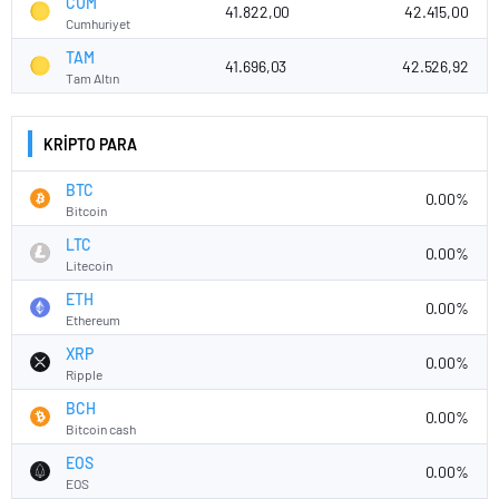
CUM
41.822,00
42.415,00
Cumhuriyet
TAM
41.696,03
42.526,92
Tam Altın
KRİPTO PARA
BTC
0.00%
Bitcoin
LTC
0.00%
Litecoin
ETH
0.00%
Ethereum
XRP
0.00%
Ripple
BCH
0.00%
Bitcoin cash
EOS
0.00%
EOS