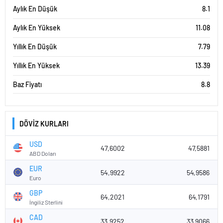
Aylık En Düşük
8.1
Aylık En Yüksek
11.08
Yıllık En Düşük
7.79
Yıllık En Yüksek
13.39
Baz Fiyatı
8.8
DÖVİZ KURLARI
USD
47,6002
47,5881
ABD Doları
EUR
54,9922
54,9586
Euro
GBP
64,2021
64,1791
İngiliz Sterlini
CAD
33,9252
33,9066