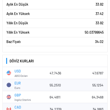
Aylık En Düşük
33.92
Aylık En Yüksek
37.42
Yıllık En Düşük
33.92
Yıllık En Yüksek
50.03799645
Baz Fiyatı
34.02
DÖVİZ KURLARI
USD
47,7436
47,6787
ABD Doları
EUR
55,2510
55,1254
Euro
GBP
64,4811
64,3468
İngiliz Sterlini
CAD
34,2339
34,1883