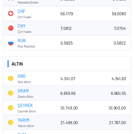
Kanada Doları
CHF
59,1179
59,0083
Çin Yuanı
CNY
7,0812
7,0704
Çin Yuanı
RUB
0,5825
0,5822
Rus Rublesi
ALTIN
ONS
4.341,07
4.341,63
Ons Altın
GRAM
6.659,69
6.660,55
Gram Altın
ÇEYREK
10.749,00
10.903,00
Çeyrek Altın
YARIM
21.499,00
21.787,00
Yarım Altın