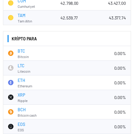
CUM
42.798,00
43.427,00
Cumhuriyet
TAM
42.539,77
43.377,74
Tam Altın
KRİPTO PARA
BTC
0.00%
Bitcoin
LTC
0.00%
Litecoin
ETH
0.00%
Ethereum
XRP
0.00%
Ripple
BCH
0.00%
Bitcoin cash
EOS
0.00%
EOS