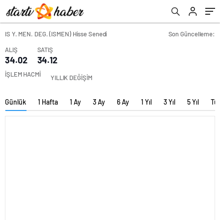
IS Y. MEN. DEG. (ISMEN) Hisse Senedi
Son Güncelleme:
ALIŞ
SATIŞ
34.02
34.12
İŞLEM HACMİ
YILLIK DEĞİŞİM
Günlük
1 Hafta
1 Ay
3 Ay
6 Ay
1 Yıl
3 Yıl
5 Yıl
Tü