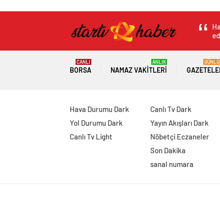
Ha
ed
CANLI
ANLIK
GÜNLÜ
BORSA
NAMAZ VAKITLERI
GAZETELE
Hava Durumu Dark
Canlı Tv Dark
Yol Durumu Dark
Yayın Akışları Dark
Canlı Tv Light
Nöbetçi Eczaneler
Son Dakika
sanal numara