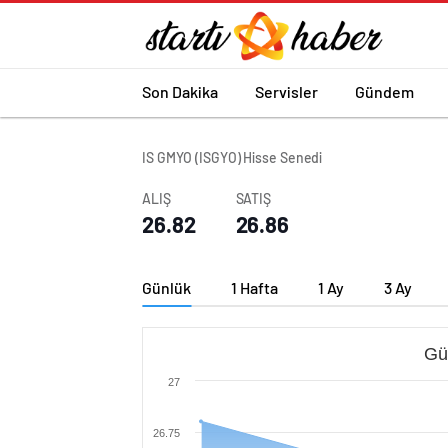
Son Dakika
Servisler
Gündem
IS GMYO (ISGYO) Hisse Senedi
ALIŞ
SATIŞ
26.82
26.86
Günlük
1 Hafta
1 Ay
3 Ay
Gü
27
26.75