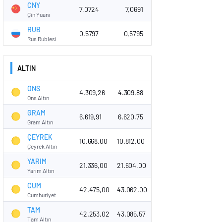
CNY
7,0724
7,0691
Çin Yuanı
RUB
0,5797
0,5795
Rus Rublesi
ALTIN
ONS
4.309,26
4.309,88
Ons Altın
GRAM
6.619,91
6.620,75
Gram Altın
ÇEYREK
10.668,00
10.812,00
Çeyrek Altın
YARIM
21.336,00
21.604,00
Yarım Altın
CUM
42.475,00
43.062,00
Cumhuriyet
TAM
42.253,02
43.085,57
Tam Altın