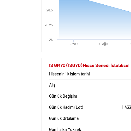
26.5
26.25
26
22:00
7. Ağu
0
IS GMYO (ISGYO) Hisse Senedi İstatiksel 
Hissenin ilk işlem tarihi
Alış
Günlük Değişim
Günlük Hacim (Lot)
1.43
Günlük Ortalama
Gün İçi En Yüksek