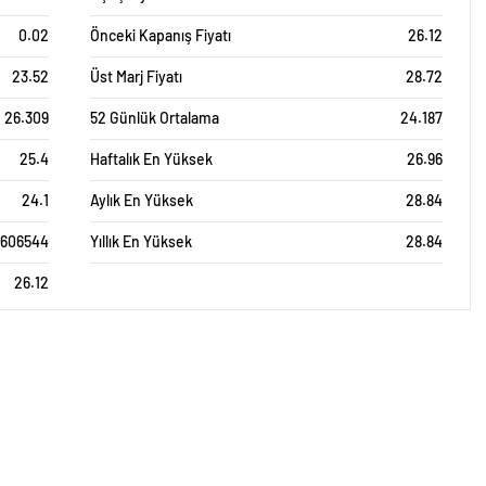
0.02
Önceki Kapanış Fiyatı
26.12
23.52
Üst Marj Fiyatı
28.72
26.309
52 Günlük Ortalama
24.187
25.4
Haftalık En Yüksek
26.96
24.1
Aylık En Yüksek
28.84
3606544
Yıllık En Yüksek
28.84
26.12