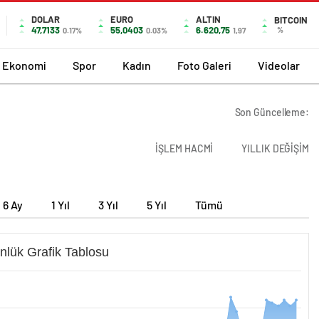
DOLAR
EURO
ALTIN
BITCOIN
47,7133
55,0403
6.620,75
%
0.17%
0.03%
1,97
Ekonomi
Spor
Kadın
Foto Galeri
Videolar
Son Güncelleme:
İŞLEM HACMİ
YILLIK DEĞİŞİM
6 Ay
1 Yıl
3 Yıl
5 Yıl
Tümü
nlük Grafik Tablosu