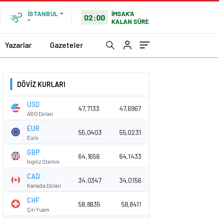
İMSAK'A
İSTANBUL
02:00
KALAN SÜRE
°
Yazarlar
Gazeteler
DÖVİZ KURLARI
USD
47,7133
47,6967
ABD Doları
EUR
55,0403
55,0231
Euro
GBP
64,1656
64,1433
İngiliz Sterlini
CAD
34,0347
34,0156
Kanada Doları
CHF
58,8835
58,8411
Çin Yuanı