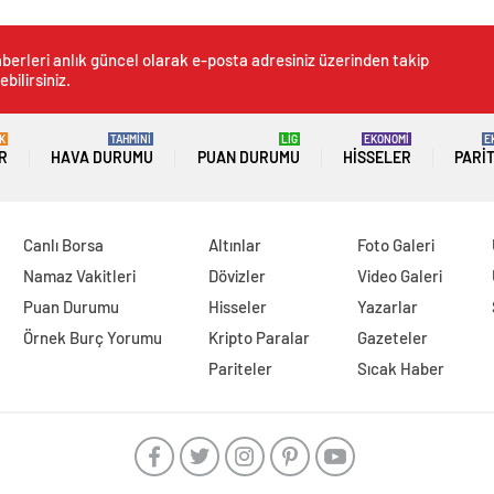
berleri anlık güncel olarak e-posta adresiniz üzerinden takip
ebilirsiniz.
K
TAHMİNİ
LİG
EKONOMİ
E
R
HAVA DURUMU
PUAN DURUMU
HISSELER
PARI
Canlı Borsa
Altınlar
Foto Galeri
Namaz Vakitleri
Dövizler
Video Galeri
Puan Durumu
Hisseler
Yazarlar
Örnek Burç Yorumu
Kripto Paralar
Gazeteler
Pariteler
Sıcak Haber