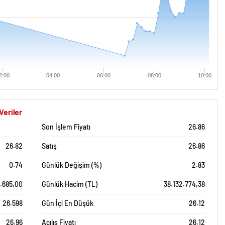
2:00
04:00
06:00
08:00
10:00
Veriler
Son İşlem Fiyatı
26.86
26.82
Satış
26.86
0.74
Günlük Değişim (%)
2.83
3.685,00
Günlük Hacim (TL)
38.132.774,38
26.598
Gün İçi En Düşük
26.12
26.96
Açılış Fiyatı
26.12