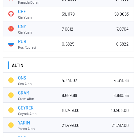
Kanada Doları
CHF
59,1179
59,0083
Çin Yuanı
CNY
7,0812
7,0704
Çin Yuanı
RUB
0,5825
0,5822
Rus Rublesi
ALTIN
ONS
4.341,07
4.341,63
Ons Altın
GRAM
6.659,69
6.660,55
Gram Altın
ÇEYREK
10.749,00
10.903,00
Çeyrek Altın
YARIM
21.499,00
21.787,00
Yarım Altın