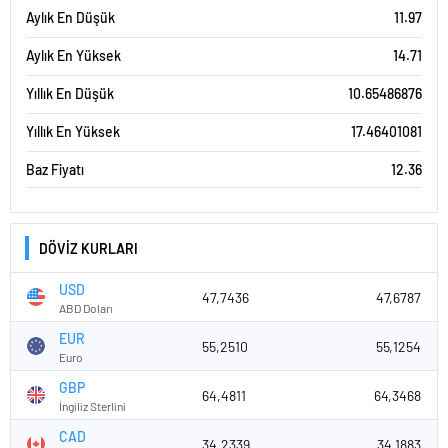
Aylık En Düşük
11.97
Aylık En Yüksek
14.71
Yıllık En Düşük
10.65486876
Yıllık En Yüksek
17.46401081
Baz Fiyatı
12.36
DÖVİZ KURLARI
USD
47,7436
47,6787
ABD Doları
EUR
55,2510
55,1254
Euro
GBP
64,4811
64,3468
İngiliz Sterlini
CAD
34,2339
34,1883