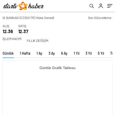
IS BANKASI (C) (ISCTR) Hisse Senedi
Son Güncelleme:
ALIŞ
SATIŞ
12.36
12.37
İŞLEM HACMİ
YILLIK DEĞİŞİM
Günlük
1 Hafta
1 Ay
3 Ay
6 Ay
1 Yıl
3 Yıl
5 Yıl
Tü
Günlük Grafik Tablosu