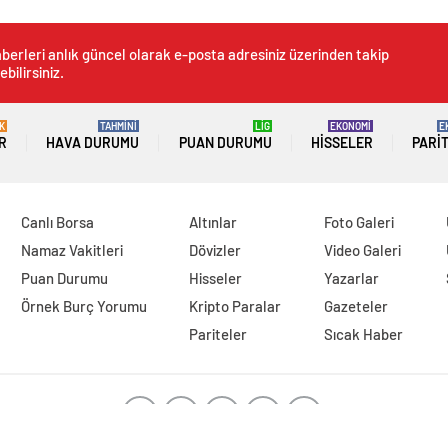
berleri anlık güncel olarak e-posta adresiniz üzerinden takip
ebilirsiniz.
K
TAHMİNİ
LİG
EKONOMİ
E
R
HAVA DURUMU
PUAN DURUMU
HISSELER
PARI
Canlı Borsa
Altınlar
Foto Galeri
Namaz Vakitleri
Dövizler
Video Galeri
Puan Durumu
Hisseler
Yazarlar
Örnek Burç Yorumu
Kripto Paralar
Gazeteler
Pariteler
Sıcak Haber