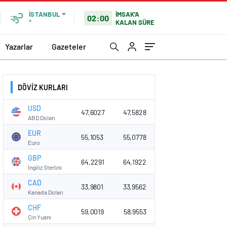
İMSAK'A
İSTANBUL
02:00
KALAN SÜRE
°
Yazarlar
Gazeteler
DÖVİZ KURLARI
USD
47,6027
47,5828
ABD Doları
EUR
55,1053
55,0778
Euro
GBP
64,2291
64,1922
İngiliz Sterlini
CAD
33,9801
33,9562
Kanada Doları
CHF
59,0019
58,9553
Çin Yuanı