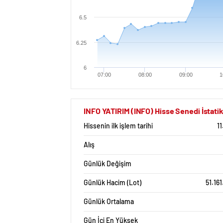
6.5
6.25
6
07:00
08:00
09:00
1
INFO YATIRIM (INFO) Hisse Senedi İstatik
Hissenin ilk işlem tarihi
11
Alış
Günlük Değişim
Günlük Hacim (Lot)
51.16
Günlük Ortalama
Gün İçi En Yüksek