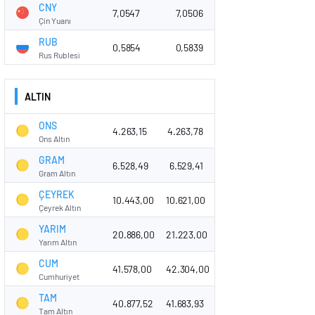
CNY
7,0547
7,0506
Çin Yuanı
RUB
0,5854
0,5839
Rus Rublesi
ALTIN
ONS
4.263,15
4.263,78
Ons Altın
GRAM
6.528,49
6.529,41
Gram Altın
ÇEYREK
10.443,00
10.621,00
Çeyrek Altın
YARIM
20.886,00
21.223,00
Yarım Altın
CUM
41.578,00
42.304,00
Cumhuriyet
TAM
40.877,52
41.683,93
Tam Altın