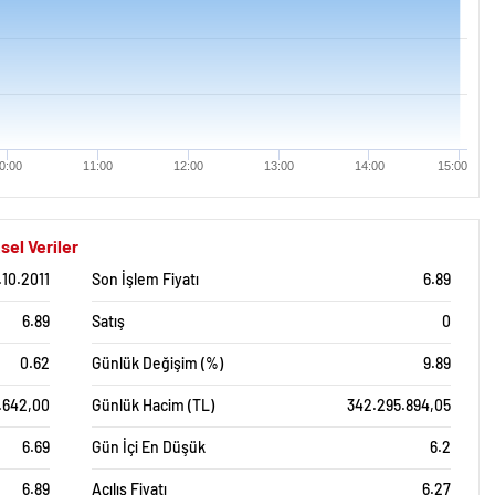
0:00
11:00
12:00
13:00
14:00
15:00
sel Veriler
.10.2011
Son İşlem Fiyatı
6.89
6.89
Satış
0
0.62
Günlük Değişim (%)
9.89
1.642,00
Günlük Hacim (TL)
342.295.894,05
6.69
Gün İçi En Düşük
6.2
6.89
Açılış Fiyatı
6.27