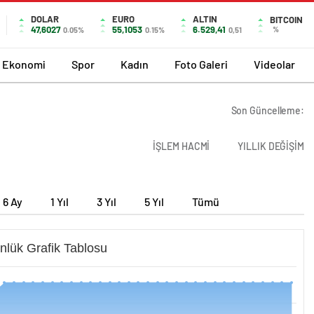
DOLAR
EURO
ALTIN
BITCOIN
47,6027
55,1053
6.529,41
%
0.05%
0.15%
0,51
Ekonomi
Spor
Kadın
Foto Galeri
Videolar
Son Güncelleme:
İŞLEM HACMİ
YILLIK DEĞİŞİM
6 Ay
1 Yıl
3 Yıl
5 Yıl
Tümü
nlük Grafik Tablosu