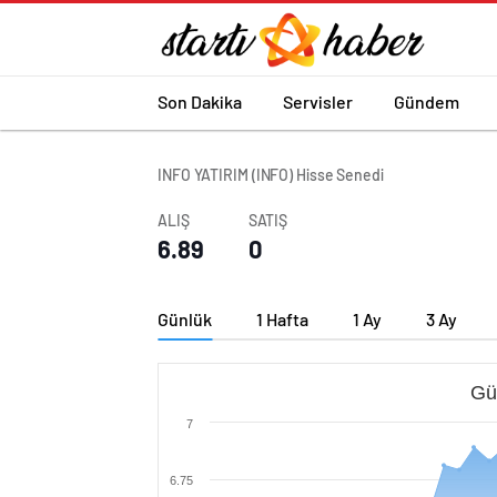
Son Dakika
Servisler
Gündem
INFO YATIRIM (INFO) Hisse Senedi
ALIŞ
SATIŞ
6.89
0
Günlük
1 Hafta
1 Ay
3 Ay
Gü
7
6.75