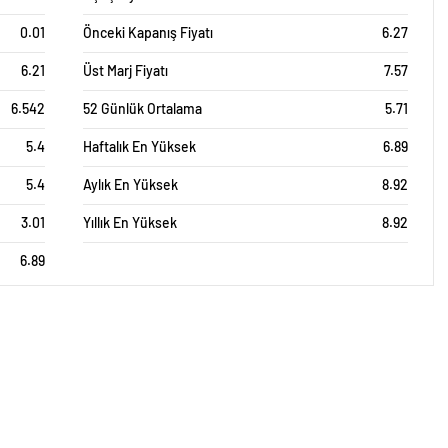
0.01
Önceki Kapanış Fiyatı
6.27
6.21
Üst Marj Fiyatı
7.57
6.542
52 Günlük Ortalama
5.71
5.4
Haftalık En Yüksek
6.89
5.4
Aylık En Yüksek
8.92
3.01
Yıllık En Yüksek
8.92
6.89