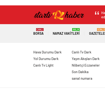
Ha
ed
CANLI
ANLIK
GÜNLÜ
BORSA
NAMAZ VAKITLERI
GAZETELE
Hava Durumu Dark
Canlı Tv Dark
Yol Durumu Dark
Yayın Akışları Dark
Canlı Tv Light
Nöbetçi Eczaneler
Son Dakika
sanal numara