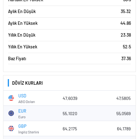
Aylık En Düşük
35.32
Aylık En Yüksek
44.86
Yıllık En Düşük
23.38
Yıllık En Yüksek
52.5
Baz Fiyatı
37.36
DÖVİZ KURLARI
USD
47,6039
47,5805
ABD Doları
EUR
55,1020
55,0569
Euro
GBP
64,2175
64,1789
İngiliz Sterlini