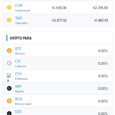
CUM
41.493,00
42.216,00
Cumhuriyet
TAM
40.877,52
41.683,93
Tam Altın
KRİPTO PARA
BTC
0.00%
Bitcoin
LTC
0.00%
Litecoin
ETH
0.00%
Ethereum
XRP
0.00%
Ripple
BCH
0.00%
Bitcoin cash
EOS
0.00%