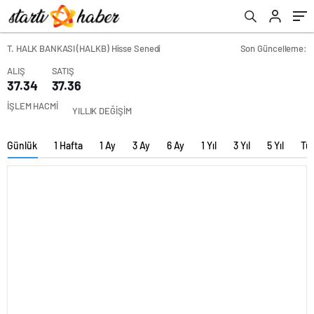
T. HALK BANKASI (HALKB) Hisse Senedi
Son Güncelleme:
ALIŞ
SATIŞ
37.34
37.36
İŞLEM HACMİ
YILLIK DEĞİŞİM
Günlük
1 Hafta
1 Ay
3 Ay
6 Ay
1 Yıl
3 Yıl
5 Yıl
Tü