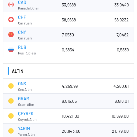
CAD
33,9688
33,9449
Kanada Doları
CHF
58,9668
58,9232
Çin Yuanı
CNY
7,0530
7,0482
Çin Yuanı
RUB
0,5854
0,5839
Rus Rublesi
ALTIN
ONS
4.259,99
4.260,61
Ons Altın
GRAM
6.515,05
6.516,01
Gram Altın
ÇEYREK
10.421,00
10.599,00
Çeyrek Altın
YARIM
20.843,00
21.179,00
Yarım Altın