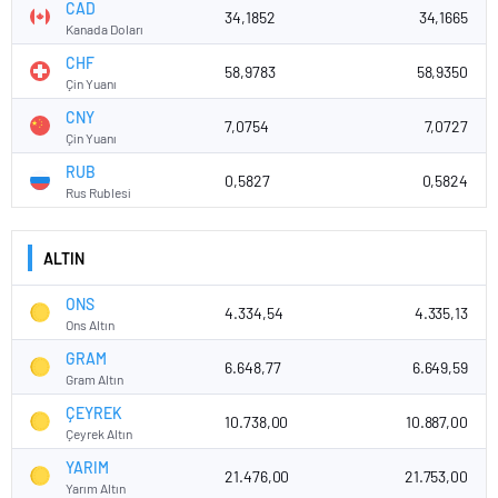
CAD
34,1852
34,1665
Kanada Doları
CHF
58,9783
58,9350
Çin Yuanı
CNY
7,0754
7,0727
Çin Yuanı
RUB
0,5827
0,5824
Rus Rublesi
ALTIN
ONS
4.334,54
4.335,13
Ons Altın
GRAM
6.648,77
6.649,59
Gram Altın
ÇEYREK
10.738,00
10.887,00
Çeyrek Altın
YARIM
21.476,00
21.753,00
Yarım Altın