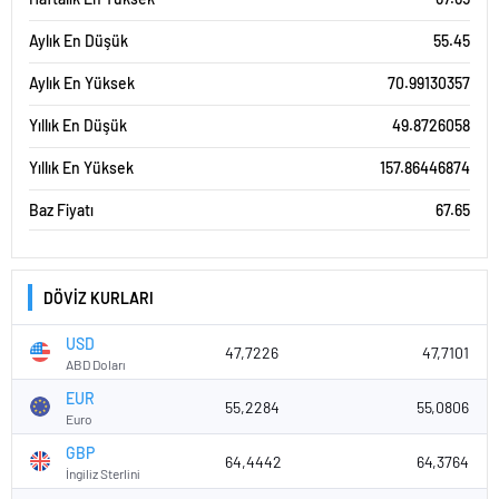
Aylık En Düşük
55.45
Aylık En Yüksek
70.99130357
Yıllık En Düşük
49.8726058
Yıllık En Yüksek
157.86446874
Baz Fiyatı
67.65
DÖVİZ KURLARI
USD
47,7226
47,7101
ABD Doları
EUR
55,2284
55,0806
Euro
GBP
64,4442
64,3764
İngiliz Sterlini