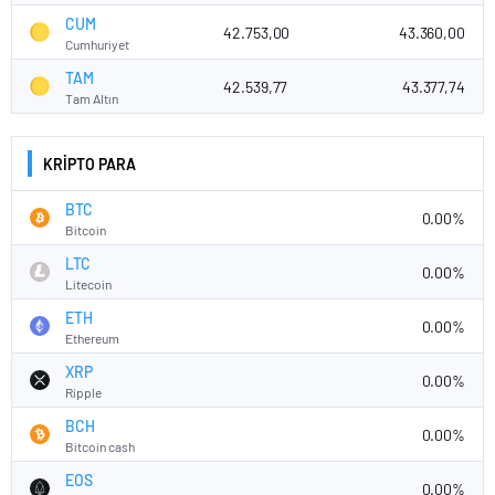
CUM
42.753,00
43.360,00
Cumhuriyet
TAM
42.539,77
43.377,74
Tam Altın
KRİPTO PARA
BTC
0.00%
Bitcoin
LTC
0.00%
Litecoin
ETH
0.00%
Ethereum
XRP
0.00%
Ripple
BCH
0.00%
Bitcoin cash
EOS
0.00%