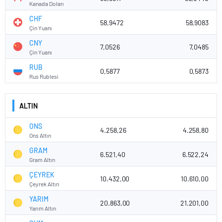
Kanada Doları
CHF
58,9472
58,9083
Çin Yuanı
CNY
7,0526
7,0485
Çin Yuanı
RUB
0,5877
0,5873
Rus Rublesi
ALTIN
ONS
4.258,26
4.258,80
Ons Altın
GRAM
6.521,40
6.522,24
Gram Altın
ÇEYREK
10.432,00
10.610,00
Çeyrek Altın
YARIM
20.863,00
21.201,00
Yarım Altın