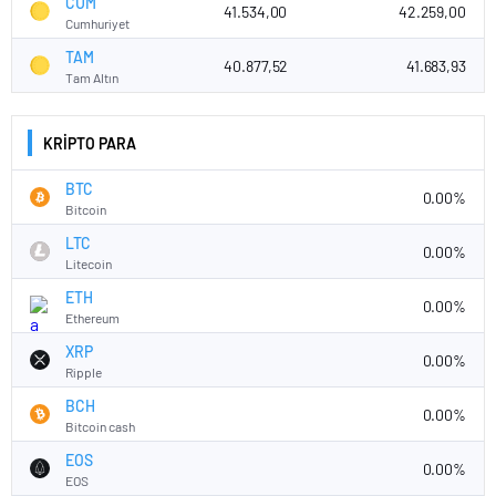
CUM
41.534,00
42.259,00
Cumhuriyet
TAM
40.877,52
41.683,93
Tam Altın
KRİPTO PARA
BTC
0.00%
Bitcoin
LTC
0.00%
Litecoin
ETH
0.00%
Ethereum
XRP
0.00%
Ripple
BCH
0.00%
Bitcoin cash
EOS
0.00%
EOS