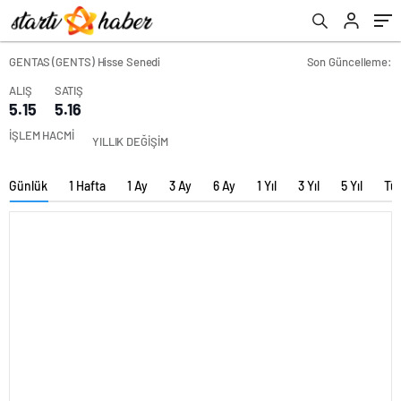
GENTAS (GENTS) Hisse Senedi
Son Güncelleme:
ALIŞ
SATIŞ
5.15
5.16
İŞLEM HACMİ
YILLIK DEĞİŞİM
Günlük
1 Hafta
1 Ay
3 Ay
6 Ay
1 Yıl
3 Yıl
5 Yıl
Tü