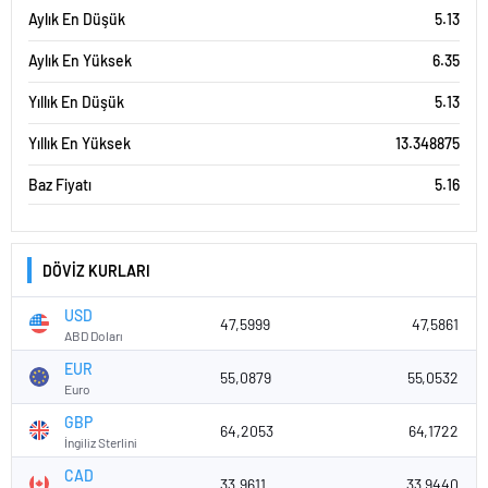
Aylık En Düşük
5.13
Aylık En Yüksek
6.35
Yıllık En Düşük
5.13
Yıllık En Yüksek
13.348875
Baz Fiyatı
5.16
DÖVİZ KURLARI
USD
47,5999
47,5861
ABD Doları
EUR
55,0879
55,0532
Euro
GBP
64,2053
64,1722
İngiliz Sterlini
CAD
33,9611
33,9440