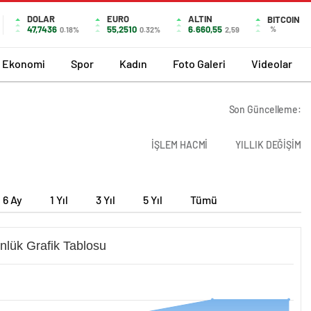
DOLAR
EURO
ALTIN
BITCOIN
47,7436
55,2510
6.660,55
%
0.18%
0.32%
2,59
Ekonomi
Spor
Kadın
Foto Galeri
Videolar
Son Güncelleme:
İŞLEM HACMİ
YILLIK DEĞİŞİM
6 Ay
1 Yıl
3 Yıl
5 Yıl
Tümü
nlük Grafik Tablosu