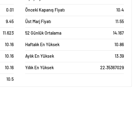
0.01
Önceki Kapanış Fiyatı
10.4
9.45
Üst Marj Fiyatı
11.55
11.623
52 Günlük Ortalama
14.167
10.16
Haftalık En Yüksek
10.86
10.16
Aylık En Yüksek
13.39
10.16
Yıllık En Yüksek
22.35367029
10.5