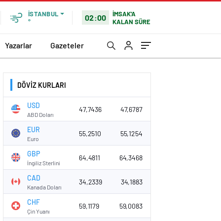
İMSAK'A
İSTANBUL
02:00
KALAN SÜRE
°
Yazarlar
Gazeteler
DÖVİZ KURLARI
USD
47,7436
47,6787
ABD Doları
EUR
55,2510
55,1254
Euro
GBP
64,4811
64,3468
İngiliz Sterlini
CAD
34,2339
34,1883
Kanada Doları
CHF
59,1179
59,0083
Çin Yuanı