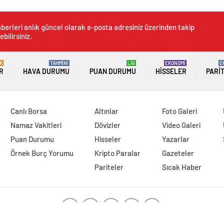
berleri anlık güncel olarak e-posta adresiniz üzerinden takip
ebilirsiniz.
K
TAHMİNİ
LİG
EKONOMİ
E
R
HAVA DURUMU
PUAN DURUMU
HISSELER
PARI
Canlı Borsa
Altınlar
Foto Galeri
Namaz Vakitleri
Dövizler
Video Galeri
Puan Durumu
Hisseler
Yazarlar
Örnek Burç Yorumu
Kripto Paralar
Gazeteler
Pariteler
Sıcak Haber