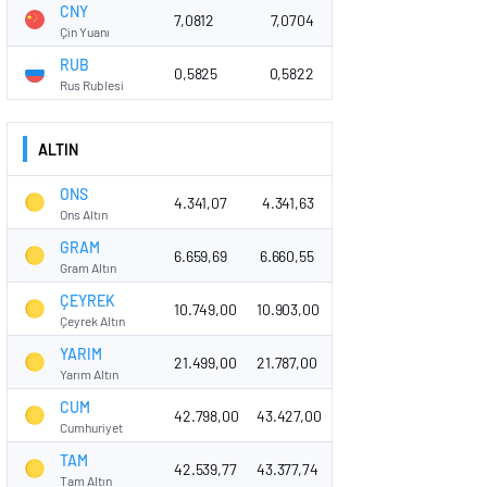
CNY
7,0812
7,0704
Çin Yuanı
RUB
0,5825
0,5822
Rus Rublesi
ALTIN
ONS
4.341,07
4.341,63
Ons Altın
GRAM
6.659,69
6.660,55
Gram Altın
ÇEYREK
10.749,00
10.903,00
Çeyrek Altın
YARIM
21.499,00
21.787,00
Yarım Altın
CUM
42.798,00
43.427,00
Cumhuriyet
TAM
42.539,77
43.377,74
Tam Altın