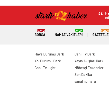
Ha
ed
CANLI
ANLIK
GÜNLÜ
BORSA
NAMAZ VAKITLERI
GAZETELE
Hava Durumu Dark
Canlı Tv Dark
Yol Durumu Dark
Yayın Akışları Dark
Canlı Tv Light
Nöbetçi Eczaneler
Son Dakika
sanal numara