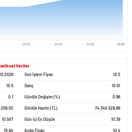
14:30
14:40
14:50
15:00
tiksel Veriler
03.2026
Son İşlem Fiyatı
10.5
10.5
Satış
10.51
0.1
Günlük Değişim (%)
0.96
.259,00
Günlük Hacim (TL)
74.340.528,86
10.507
Gün İçi En Düşük
10.39
10.64
Açılış Fiyatı
10.4