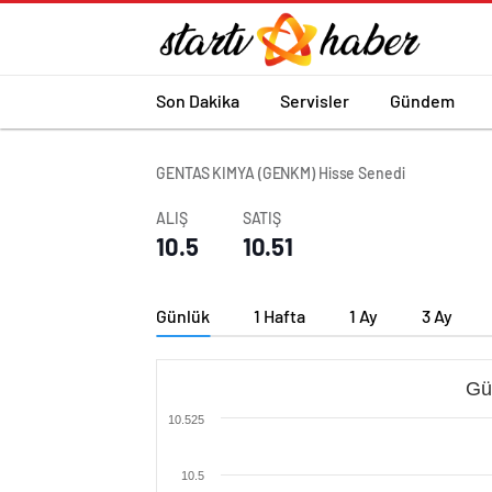
Son Dakika
Servisler
Gündem
GENTAS KIMYA (GENKM) Hisse Senedi
ALIŞ
SATIŞ
10.5
10.51
Günlük
1 Hafta
1 Ay
3 Ay
Gü
10.525
10.5