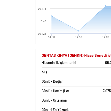
10.475
10.45
10.425
14:00
14:10
14:20
GENTAS KIMYA (GENKM) Hisse Senedi İsta
Hissenin ilk işlem tarihi
06.
Alış
Günlük Değişim
Günlük Hacim (Lot)
7.075
Günlük Ortalama
Gün İçi En Yüksek