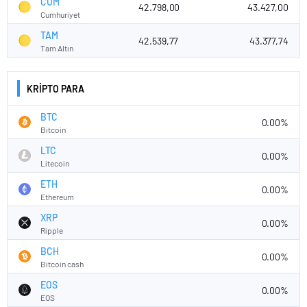
CUM
42.798,00
43.427,00
Cumhuriyet
TAM
42.539,77
43.377,74
Tam Altın
KRİPTO PARA
BTC
0.00%
Bitcoin
LTC
0.00%
Litecoin
ETH
0.00%
Ethereum
XRP
0.00%
Ripple
BCH
0.00%
Bitcoin cash
EOS
0.00%
EOS