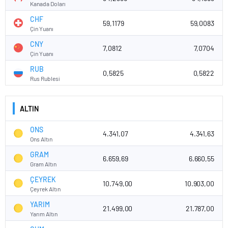
Kanada Doları
CHF
59,1179
59,0083
Çin Yuanı
CNY
7,0812
7,0704
Çin Yuanı
RUB
0,5825
0,5822
Rus Rublesi
ALTIN
ONS
4.341,07
4.341,63
Ons Altın
GRAM
6.659,69
6.660,55
Gram Altın
ÇEYREK
10.749,00
10.903,00
Çeyrek Altın
YARIM
21.499,00
21.787,00
Yarım Altın