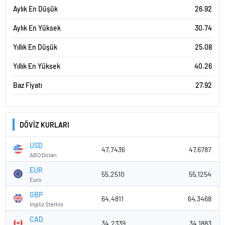
Aylık En Düşük
26.92
Aylık En Yüksek
30.74
Yıllık En Düşük
25.08
Yıllık En Yüksek
40.26
Baz Fiyatı
27.92
DÖVİZ KURLARI
USD
47,7436
47,6787
ABD Doları
EUR
55,2510
55,1254
Euro
GBP
64,4811
64,3468
İngiliz Sterlini
CAD
34,2339
34,1883