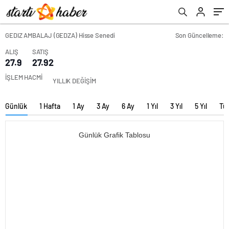
GEDIZ AMBALAJ (GEDZA) Hisse Senedi
Son Güncelleme:
ALIŞ
SATIŞ
27.9
27.92
İŞLEM HACMİ
YILLIK DEĞİŞİM
Günlük
1 Hafta
1 Ay
3 Ay
6 Ay
1 Yıl
3 Yıl
5 Yıl
Tü
Günlük Grafik Tablosu