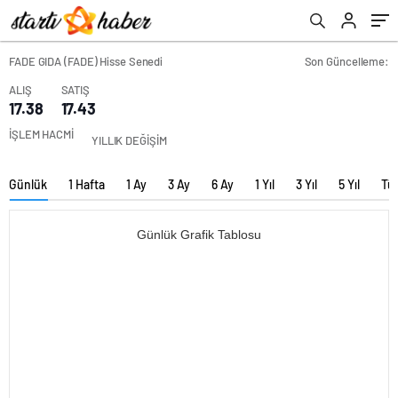
FADE GIDA (FADE) Hisse Senedi
Son Güncelleme:
ALIŞ
SATIŞ
17.38
17.43
İŞLEM HACMİ
YILLIK DEĞİŞİM
Günlük
1 Hafta
1 Ay
3 Ay
6 Ay
1 Yıl
3 Yıl
5 Yıl
Tü
Günlük Grafik Tablosu