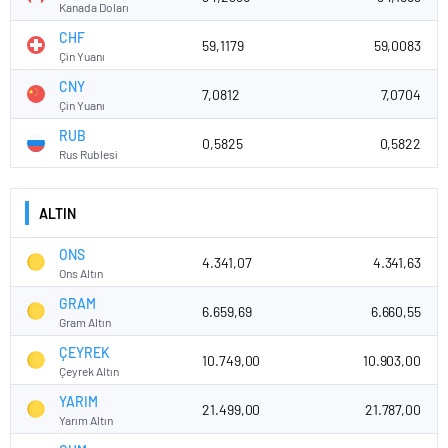
Kanada Doları
CHF
59,1179
59,0083
Çin Yuanı
CNY
7,0812
7,0704
Çin Yuanı
RUB
0,5825
0,5822
Rus Rublesi
ALTIN
ONS
4.341,07
4.341,63
Ons Altın
GRAM
6.659,69
6.660,55
Gram Altın
ÇEYREK
10.749,00
10.903,00
Çeyrek Altın
YARIM
21.499,00
21.787,00
Yarım Altın