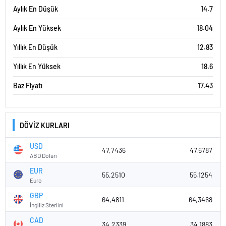
Aylık En Düşük
14.7
Aylık En Yüksek
18.04
Yıllık En Düşük
12.83
Yıllık En Yüksek
18.6
Baz Fiyatı
17.43
DÖVİZ KURLARI
USD
47,7436
47,6787
ABD Doları
EUR
55,2510
55,1254
Euro
GBP
64,4811
64,3468
İngiliz Sterlini
CAD
34,2339
34,1883