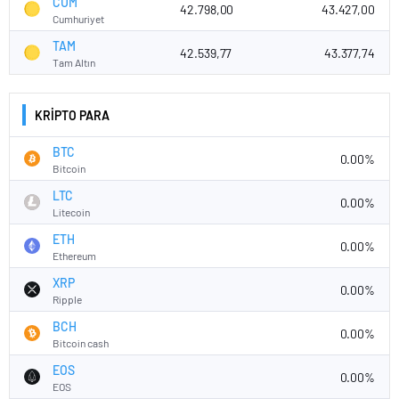
CUM
42.798,00
43.427,00
Cumhuriyet
TAM
42.539,77
43.377,74
Tam Altın
KRİPTO PARA
BTC
0.00%
Bitcoin
LTC
0.00%
Litecoin
ETH
0.00%
Ethereum
XRP
0.00%
Ripple
BCH
0.00%
Bitcoin cash
EOS
0.00%
EOS