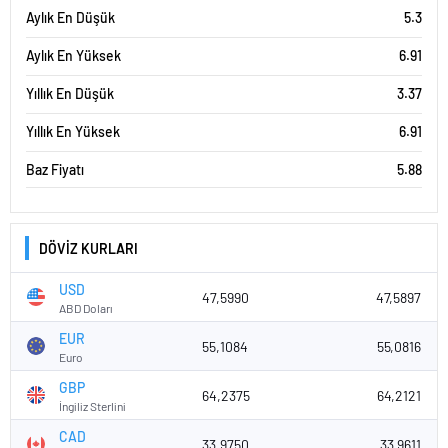
Aylık En Düşük
5.3
Aylık En Yüksek
6.91
Yıllık En Düşük
3.37
Yıllık En Yüksek
6.91
Baz Fiyatı
5.88
DÖVİZ KURLARI
USD
47,5990
47,5897
ABD Doları
EUR
55,1084
55,0816
Euro
GBP
64,2375
64,2121
İngiliz Sterlini
CAD
33,9750
33,9611