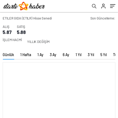
ETILER GIDA (ETILR) Hisse Senedi
Son Güncelleme:
ALIŞ
SATIŞ
5.87
5.88
İŞLEM HACMİ
YILLIK DEĞİŞİM
Günlük
1 Hafta
1 Ay
3 Ay
6 Ay
1 Yıl
3 Yıl
5 Yıl
Tü