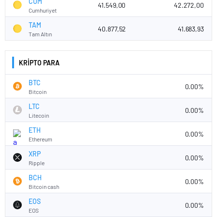
CUM
41.549,00
42.272,00
Cumhuriyet
TAM
40.877,52
41.683,93
Tam Altın
KRİPTO PARA
BTC
0.00%
Bitcoin
LTC
0.00%
Litecoin
ETH
0.00%
Ethereum
XRP
0.00%
Ripple
BCH
0.00%
Bitcoin cash
EOS
0.00%
EOS