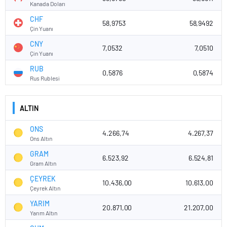
Kanada Doları
CHF
58,9753
58,9492
Çin Yuanı
CNY
7,0532
7,0510
Çin Yuanı
RUB
0,5876
0,5874
Rus Rublesi
ALTIN
ONS
4.266,74
4.267,37
Ons Altın
GRAM
6.523,92
6.524,81
Gram Altın
ÇEYREK
10.436,00
10.613,00
Çeyrek Altın
YARIM
20.871,00
21.207,00
Yarım Altın