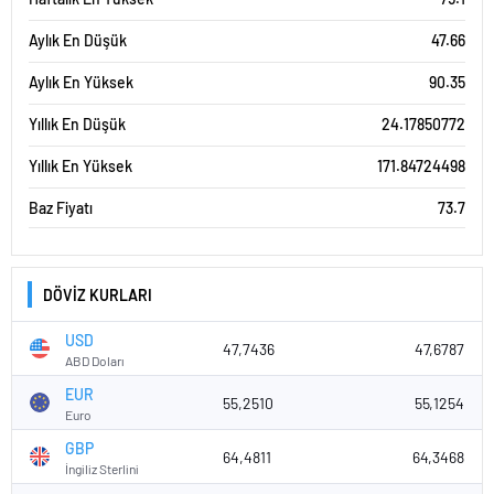
Aylık En Düşük
47.66
Aylık En Yüksek
90.35
Yıllık En Düşük
24.17850772
Yıllık En Yüksek
171.84724498
Baz Fiyatı
73.7
DÖVİZ KURLARI
USD
47,7436
47,6787
ABD Doları
EUR
55,2510
55,1254
Euro
GBP
64,4811
64,3468
İngiliz Sterlini