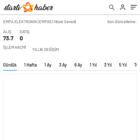
EMPA ELEKTRONIK (EMPAE) Hisse Senedi
Son Güncelleme:
ALIŞ
SATIŞ
73.7
0
İŞLEM HACMİ
YILLIK DEĞİŞİM
Günlük
1 Hafta
1 Ay
3 Ay
6 Ay
1 Yıl
3 Yıl
5 Yıl
Tü