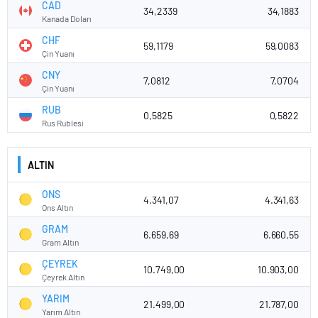
CAD
34,2339
34,1883
Kanada Doları
CHF
59,1179
59,0083
Çin Yuanı
CNY
7,0812
7,0704
Çin Yuanı
RUB
0,5825
0,5822
Rus Rublesi
ALTIN
ONS
4.341,07
4.341,63
Ons Altın
GRAM
6.659,69
6.660,55
Gram Altın
ÇEYREK
10.749,00
10.903,00
Çeyrek Altın
YARIM
21.499,00
21.787,00
Yarım Altın