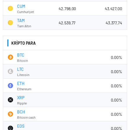
CUM
42.798,00
43.427,00
Cumhuriyet
TAM
42.539,77
43.377,74
Tam Altın
KRİPTO PARA
BTC
0.00%
Bitcoin
LTC
0.00%
Litecoin
ETH
0.00%
Ethereum
XRP
0.00%
Ripple
BCH
0.00%
Bitcoin cash
EOS
0.00%